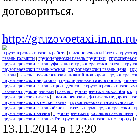
договориться.
http://gruzovoetaxi.in.nn.
грузоперевозки газель работа
|
грузоперевозки Газель
|
грузопе
газель тольятти
|
грузоперевозки газель грузчики
|
грузоперевоз
грузоперевозки газель уфа
|
авито грузоперевозки газель
|
грузо
грузоперевозки газель москва
|
грузоперевозки газель цена
|
гру
газели
|
газель грузоперевозки нижний новгород
|
грузоперевоз
грузоперевозки недорого
|
грузоперевозки газель ростов
|
бизне
грузоперевозки газель киров
|
дешевые грузоперевозки газелям
газелька грузоперевозки
|
газель грузоперевозки новосибирск
|
грузоперевозок газель
|
грузоперевозки уфа газель недорого
|
га
грузоперевозки в омске газель
|
грузоперевозки газель саратов
|
грузоперевозки газель область
|
газель пермь грузоперевозки
|
г
грузоперевозки казань
|
грузоперевозки ярославль газель цена
|
грузоперевозки газель сайт
|
грузоперевозки газель по городу
|
13.11.2014 в 12:20