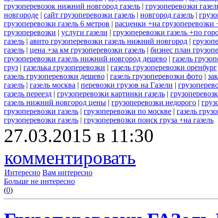
грузоперевозок нижний новгород газель
|
грузоперевозки газел
новгороде
|
сайт грузоперевозки газель
|
новгород газель
|
грузо
грузоперевозки газель 6 метров
|
расценки +на грузоперевозки 
грузоперевозки
|
услуги газели
|
грузоперевозки газель +по гор
газель
|
авито грузоперевозки газель нижний новгород
|
грузоп
газель
|
цена +за км грузоперевозки газель
|
бизнес план грузопе
грузоперевозки газель нижний новгород дешево
|
газель грузо
груз
|
газелька грузоперевозки
|
газель грузоперевозки оренбург
газель грузоперевозки дешево
|
газель грузоперевозки фото
|
зак
газель
|
газель москва
|
перевозки грузов на Газели
|
грузоперево
газель переезд
|
грузоперевозки картинки газель
|
грузоперевозк
газель нижний новгород цены
|
грузоперевозки недорого
|
груз
грузоперевозки газель
|
грузоперевозки по москве
|
газель груз
грузоперевозки газель
|
грузоперевозки поиск груза +на газель
27.03.2015 в 11:30
комментировать
Интересно
Вам интересно
Больше не интересно
(
0
)