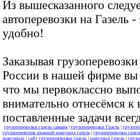
Из вышесказанного следуе
автоперевозки на Газель -
удобно!
Заказывая грузоперевозк
России в нашей фирме вы 
что мы первоклассно вып
внимательно отнесёмся к 
поставленные задачи всегд
грузоперевозки газель самара
|
грузоперевозки Газель
|
грузопе
грузоперевозок нижний новгород газель
|
грузоперевозки газел
новгороде
|
сайт грузоперевозки газель
|
новгород газель
|
грузо