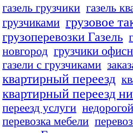
газель грузчики
газель к
грузовое та
грузчиками
грузоперевозки Газель
грузчики офисн
новгород
газели с грузчиками
заказ
квартирный переезд
кв
квартирный переезд н
переезд услуги
недорогой
перевозка мебели
перевоз