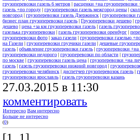
грузоперевозки газель 6 метров
|
расценки +на грузоперевозки 
газель +по городу
|
грузоперевозки газель межгород цены
|
скол
новгород
|
грузоперевозки газель Дзержинск
|
грузоперевозки г
бизнес план грузоперевозки газель
|
Грузоперевозки дешево
|
гр
дешево
|
цена +за км грузоперевозки газель
|
газель грузоперев
газелька грузоперевозки
|
газель грузоперевозки оренбург
|
пере
грузоперевозки фото
|
заказ газели
|
грузоперевозки газелью +п
на Газели
|
грузоперевозки грузчики газели
|
дешевые грузопере
газель
|
объявление грузоперевозки газель
|
грузоперевозки +на
грузоперевозки недорого
|
грузоперевозки по области
|
грузопе
по москве
|
грузоперевозки газель цена
|
грузоперевозки +на ли
газель
|
газель грузоперевозки нижний новгород
|
грузоперевоз
грузоперевозки челябинск
|
диспетчер грузоперевозок газель
|
г
грузоперевозки ярославль
|
газель грузоперевозки казань
27.03.2015 в 11:30
комментировать
Интересно
Вам интересно
Больше не интересно
(
0
)
[1..1]