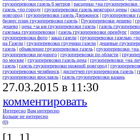
грузоперевозки газель 6 метров
|
расценки +на грузоперевозки 
газель +по городу
|
грузоперевозки газель межгород цены
|
скол
новгород
|
грузоперевозки газель Дзержинск
|
грузоперевозки г
бизнес план грузоперевозки газель
|
Грузоперевозки дешево
|
гр
дешево
|
цена +за км грузоперевозки газель
|
газель грузоперев
газелька грузоперевозки
|
газель грузоперевозки оренбург
|
пере
грузоперевозки фото
|
заказ газели
|
грузоперевозки газелью +п
на Газели
|
грузоперевозки грузчики газели
|
дешевые грузопере
газель
|
объявление грузоперевозки газель
|
грузоперевозки +на
грузоперевозки недорого
|
грузоперевозки по области
|
грузопе
по москве
|
грузоперевозки газель цена
|
грузоперевозки +на ли
газель
|
газель грузоперевозки нижний новгород
|
грузоперевоз
грузоперевозки челябинск
|
диспетчер грузоперевозок газель
|
г
грузоперевозки ярославль
|
газель грузоперевозки казань
27.03.2015 в 11:30
комментировать
Интересно
Вам интересно
Больше не интересно
(
0
)
[1..1]