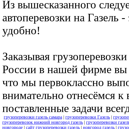
Из вышесказанного следуе
автоперевозки на Газель -
удобно!
Заказывая грузоперевозк
России в нашей фирме вы 
что мы первоклассно вып
внимательно отнесёмся к 
поставленные задачи всегд
грузоперевозки газель самара
|
грузоперевозки Газель
|
грузопе
грузоперевозок нижний новгород газель
|
грузоперевозки газел
новгороде
|
сайт грузоперевозки газель
|
новгород газель
|
грузо