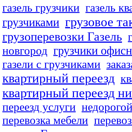
газель грузчики
газель к
грузовое та
грузчиками
грузоперевозки Газель
грузчики офисн
новгород
газели с грузчиками
заказ
квартирный переезд
кв
квартирный переезд н
переезд услуги
недорогой
перевозка мебели
перевоз