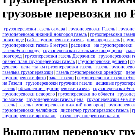
грузовые перевозки по 
грузоперевозки газель самара
|
грузоперевозки Газель
|
грузопе
грузоперевозок нижний новгород газель
|
грузоперевозки газел
новгороде
|
сайт грузоперевозки газель
|
новгород газель
|
грузо
грузоперевозки газель 6 метров
|
расценки +на грузоперевозки 
газель +по городу
|
грузоперевозки газель межгород цены
|
скол
новгород
|
грузоперевозки газель Дзержинск
|
грузоперевозки г
бизнес план грузоперевозки газель
|
Грузоперевозки дешево
|
гр
дешево
|
цена +за км грузоперевозки газель
|
газель грузоперев
газелька грузоперевозки
|
газель грузоперевозки оренбург
|
пере
грузоперевозки фото
|
заказ газели
|
грузоперевозки газелью +п
на Газели
|
грузоперевозки грузчики газели
|
дешевые грузопере
газель
|
объявление грузоперевозки газель
|
грузоперевозки +на
грузоперевозки недорого
|
грузоперевозки по области
|
грузопе
по москве
|
грузоперевозки газель цена
|
грузоперевозки +на ли
газель
|
газель грузоперевозки нижний новгород
|
грузоперевоз
грузоперевозки челябинск
|
диспетчер грузоперевозок газель
|
г
грузоперевозки ярославль
|
газель грузоперевозки казань
Выполним перевозку гру