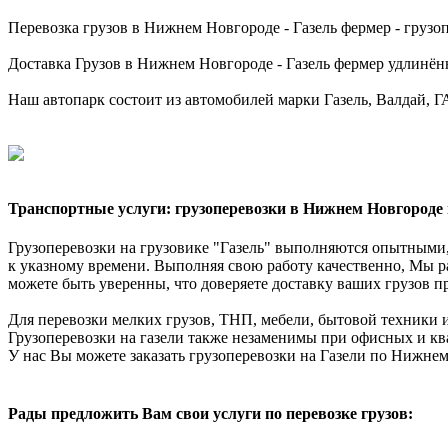
Перевозка грузов в Нижнем Новгороде - Газель фермер - грузопо
Доставка Грузов в Нижнем Новгороде - Газель фермер удлинённая
Наш автопарк состоит из автомобилей марки Газель, Валдай, ГАЗ
Транспортные услуги: грузоперевозки в Нижнем Новгороде 
Грузоперевозки на грузовике "Газель" выполняются опытными,
к указному времени. Выполняя свою работу качественно, Мы р
можете быть уверенны, что доверяете доставку ваших грузов п
Для перевозки мелких грузов, ТНП, мебели, бытовой техники и
Грузоперевозки на газели также незаменимы при офисных и ква
У нас Вы можете заказать грузоперевозки на Газели по Нижне
Рады предложить Вам свои услуги по перевозке грузов: