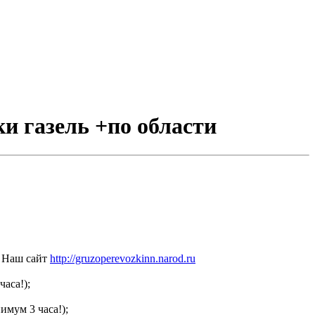
ки газель +по области
Наш сайт
http://gruzoperevozkinn.narod.ru
часа!);
имум 3 часа!);