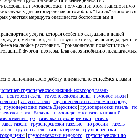
ва, хорошей грузоподъемности и маневренности с
 расходы на грузоперевозки, получая при этом транспортную
ких случаях для автоперевозок автомобиль "Газель" становится
орых участках маршрута оказывается беспомощным и
ранспортная услуга, которая особенно актуальна в нашей
у, аудио, мебель, видео, бытовую технику, велосипеды, дачный
объема на любые расстояния. Производители позаботились о
ромтоварный фургон, изотерм. Благодаря изобилию предлагаемых
ссно выполним свою работу, внимательно отнесёмся к вам и
диспетчер грузоперевозок нижний новгород газель
|
ль
|
новгород газель
|
грузоперевозки цены
|
грузовое такси
|
еревозки
|
услуги газели
|
грузоперевозки газель +по городу
|
д
|
грузоперевозки газель Дзержинск
|
грузоперевозки газель +по
еревозки газель балахна
|
грузоперевозки газель нижний
азель найти груз
|
газелька грузоперевозки
|
газель
|
заказ газели
|
грузоперевозки газелью +по россии
|
газель
газель
|
груз на газель
|
газель переезд
|
грузоперевозки
вгород цены
|
грузоперевозки недорого
|
грузоперевозки по