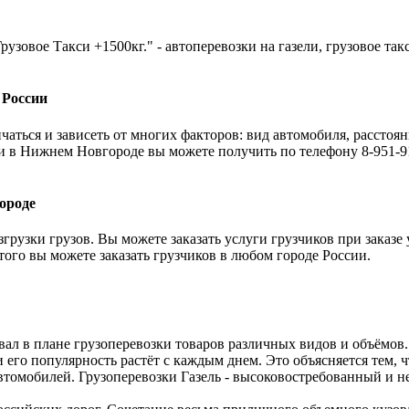
рузовое Такси +1500кг." - автоперевозки на газели, грузовое та
 России
аться и зависеть от многих факторов: вид автомобиля, расстоян
и в Нижнем Новгороде вы можете получить по телефону 8-951-91
ороде
грузки грузов. Вы можете заказать услуги грузчиков при заказе
 того вы можете заказать грузчиков в любом городе России.
вал в плане грузоперевозки товаров различных видов и объёмов
и его популярность растёт с каждым днем. Это объясняется тем,
томобилей. Грузоперевозки Газель - высоковостребованный и не