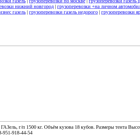
возки газель
|
грузоперевозки по москве
|
грузоперевозки газель 
ревозки нижний новгород
|
грузоперевозки +на личном автомобил
изнес газель
|
грузоперевозки газель недорого
|
грузоперевозки я
 ГАЗель, г/п 1500 кг. Объём кузова 18 кубов. Размеры тента 
-951-918-44-54