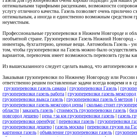
Газель для грузоперевозки очень хорошо подходит для наших 
оптимальными тарифными расценками, возможности сопровожде
услугу отличного качества. Газель позволяет очень прилично с
оптимальным, а иногда и единственно возможным средством г
неуместным.
Профессиональные грузоперевозки в Нижнем Новгороде и област
необъятной стране. Грузоперевозки Газель Нижний Новгород - 
инвентарь, бухгалтерию, ценные вещи. Автомобиль Газель - ун
том, чтобы грузоперевозки на Газель можно было осуществлять
вариантов, перевозчик имеет возможность перевозить грузы как
Из вышесказанного следует сделать вывод, что автоперевозки н
Заказывая грузоперевозки по Нижнему Новгороду или России в
ответственно решим поставленные задачи всегда вовремя и в с
грузоперевозки газель самара
|
грузоперевозки Газель
|
грузопе
грузоперевозки газель работа
|
грузоперевозки газель межгород
грузоперевозки выкса газель
|
грузоперевозки газель 6 метров
|
грузоперевозки газель межгород цены
|
сколько стоит грузопер
области
|
заказать газель
|
стоимость грузоперевозки газель
|
биз
новгород дешево
|
цена +за км грузоперевозки газель
|
газель г
грузоперевозки оренбург
|
перевозки газель
|
грузоперевозки га
грузоперевозки дешево
|
газель москва
|
перевозки грузов на Га
картинки газель
|
объявление грузоперевозки газель
|
грузопере