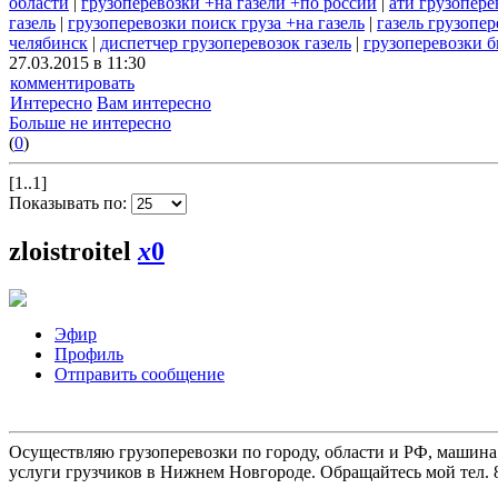
области
|
грузоперевозки +на газели +по россии
|
ати грузопере
газель
|
грузоперевозки поиск груза +на газель
|
газель грузопе
челябинск
|
диспетчер грузоперевозок газель
|
грузоперевозки б
27.03.2015 в 11:30
комментировать
Интересно
Вам интересно
Больше не интересно
(
0
)
[1..1]
Показывать по:
zloistroitel
x
0
Эфир
Профиль
Отправить сообщение
Осуществляю грузоперевозки по городу, области и РФ, машина
услуги грузчиков в Нижнем Новгороде. Обращайтесь мой тел. 8