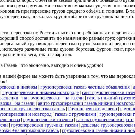
российских дорог. Сочетание весьма приличного объемного кузо
ния груза грузчиками создаёт возможным существенно снизить
экономить при перевозке грузов среднего объёма и тоннажа. В та
рузоперевозки, поскольку крупногабаритный грузовик на некот
и, перевозки по России - высоко востребованная и недорогая т
хороший способ доставить по назначению разный груз: оргтехник
иверсальный грузовик для перевозки грузов малого и среднего 
, используя различные типы кузова: бортовая, фургон, тент, п
 различного веса, так и габаритов.
а Газель - это экономно, выгодно и очень удобно!
 нашей фирме вы можете быть уверенны в том, что мы первокла
рок!
ревозки в нижнем
|
грузоперевозки газель частные объявления
|
|
грузоперевозки в нижнем новгороде
|
сайт грузоперевозки газе
расценки +на грузоперевозки +на газели
|
газель нижний грузоп
евозка +на газели
|
авито грузоперевозки газель нижний новгоро
нес план грузоперевозки газель
|
Грузоперевозки дешево
|
грузоп
рузоперевозки н новгород
|
газель с грузчиками
|
грузоперевозки г
зель пенза
|
грузоперевозки газелью
|
газель грузоперевозки фото
зели
|
грузоперевозки грузчики газели
|
дешевые грузоперевозки 
возки +на автомобиле газель
|
грузоперевозки газель нижний но