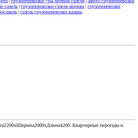
цена
|
грузоперевозки +на личной газели
|
авито грузоперевозки
е газель
|
грузоперевозки газель москва
|
грузоперевозки
рославль
|
газель грузоперевозки казань
Высота2200хШирина2000хДлина4200. Квартирные переезды и