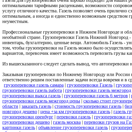
Газель для грузоперевозки очень хорошо подходит для наших 
оптимальными тарифными расценками, возможности сопровожде
услугу отличного качества. Газель позволяет очень прилично с
оптимальным, а иногда и единственно возможным средством г
неуместным.
Профессиональные грузоперевозки в Нижнем Новгороде и област
необъятной стране. Грузоперевозки Газель Нижний Новгород - 
инвентарь, бухгалтерию, ценные вещи. Автомобиль Газель - ун
том, чтобы грузоперевозки на Газель можно было осуществлять
вариантов, перевозчик имеет возможность перевозить грузы как
Из вышесказанного следует сделать вывод, что автоперевозки н
Заказывая грузоперевозки по Нижнему Новгороду или России в
ответственно решим поставленные задачи всегда вовремя и в с
грузоперевозки газель самара
|
грузоперевозки Газель
|
грузопе
грузоперевозки газель работа
|
грузоперевозки газель межгород
грузоперевозки выкса газель
|
грузоперевозки газель 6 метров
|
грузоперевозки газель межгород цены
|
сколько стоит грузопер
области
|
заказать газель
|
стоимость грузоперевозки газель
|
биз
новгород дешево
|
цена +за км грузоперевозки газель
|
газель г
грузоперевозки оренбург
|
перевозки газель
|
грузоперевозки га
грузоперевозки дешево
|
газель москва
|
перевозки грузов на Га
картинки газель
|
объявление грузоперевозки газель
|
грузопере