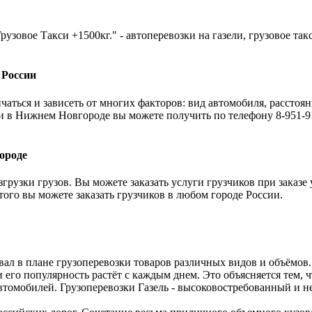
рузовое Такси +1500кг." - автоперевозки на газели, грузовое та
 России
аться и зависеть от многих факторов: вид автомобиля, расстоян
и в Нижнем Новгороде вы можете получить по телефону 8-951-91
ороде
грузки грузов. Вы можете заказать услуги грузчиков при заказе
 того вы можете заказать грузчиков в любом городе России.
вал в плане грузоперевозки товаров различных видов и объёмов
и его популярность растёт с каждым днем. Это объясняется тем,
томобилей. Грузоперевозки Газель - высоковостребованный и не