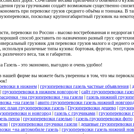
российских дорог. Сочетание весьма приличного объемного кузо
ния груза грузчиками создаёт возможным существенно снизить
экономить при перевозке грузов среднего объёма и тоннажа. В та
рузоперевозки, поскольку крупногабаритный грузовик на некот
и, перевозки по России - высоко востребованная и недорогая т
хороший способ доставить по назначению разный груз: оргтехник
иверсальный грузовик для перевозки грузов малого и среднего 
, используя различные типы кузова: бортовая, фургон, тент, п
 различного веса, так и габаритов.
а Газель - это экономно, выгодно и очень удобно!
 нашей фирме вы можете быть уверенны в том, что мы первокла
рок!
ревозки в нижнем
|
грузоперевозки газель частные объявления
|
|
грузоперевозки в нижнем новгороде
|
сайт грузоперевозки газе
расценки +на грузоперевозки +на газели
|
газель нижний грузоп
евозка +на газели
|
авито грузоперевозки газель нижний новгоро
нес план грузоперевозки газель
|
Грузоперевозки дешево
|
грузоп
рузоперевозки н новгород
|
газель с грузчиками
|
грузоперевозки г
зель пенза
|
грузоперевозки газелью
|
газель грузоперевозки фото
зели
|
грузоперевозки грузчики газели
|
дешевые грузоперевозки 
возки +на автомобиле газель
|
грузоперевозки газель нижний но