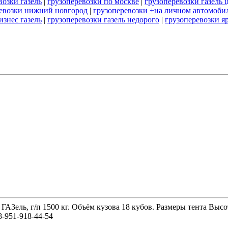
возки газель
|
грузоперевозки по москве
|
грузоперевозки газель 
ревозки нижний новгород
|
грузоперевозки +на личном автомобил
изнес газель
|
грузоперевозки газель недорого
|
грузоперевозки я
 ГАЗель, г/п 1500 кг. Объём кузова 18 кубов. Размеры тента 
-951-918-44-54