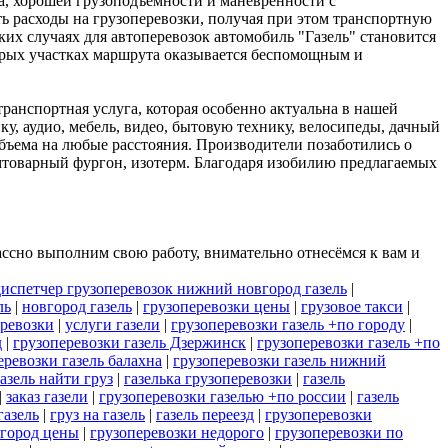
ва, хорошей грузоподъемности и маневренности с
 расходы на грузоперевозки, получая при этом транспортную
ких случаях для автоперевозок автомобиль "Газель" становится
орых участках маршрута оказывается беспомощным и
ранспортная услуга, которая особенно актуальна в нашей
у, аудио, мебель, видео, бытовую технику, велосипеды, дачный
объема на любые расстояния. Производители позаботились о
ромтоварный фургон, изотерм. Благодаря изобилию предлагаемых
ссно выполним свою работу, внимательно отнесёмся к вам и
диспетчер грузоперевозок нижний новгород газель
|
ль
|
новгород газель
|
грузоперевозки цены
|
грузовое такси
|
еревозки
|
услуги газели
|
грузоперевозки газель +по городу
|
д
|
грузоперевозки газель Дзержинск
|
грузоперевозки газель +по
еревозки газель балахна
|
грузоперевозки газель нижний
азель найти груз
|
газелька грузоперевозки
|
газель
|
заказ газели
|
грузоперевозки газелью +по россии
|
газель
газель
|
груз на газель
|
газель переезд
|
грузоперевозки
вгород цены
|
грузоперевозки недорого
|
грузоперевозки по