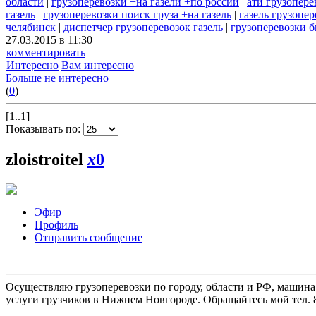
области
|
грузоперевозки +на газели +по россии
|
ати грузопере
газель
|
грузоперевозки поиск груза +на газель
|
газель грузопе
челябинск
|
диспетчер грузоперевозок газель
|
грузоперевозки б
27.03.2015 в 11:30
комментировать
Интересно
Вам интересно
Больше не интересно
(
0
)
[1..1]
Показывать по:
zloistroitel
x
0
Эфир
Профиль
Отправить сообщение
Осуществляю грузоперевозки по городу, области и РФ, машина
услуги грузчиков в Нижнем Новгороде. Обращайтесь мой тел. 8