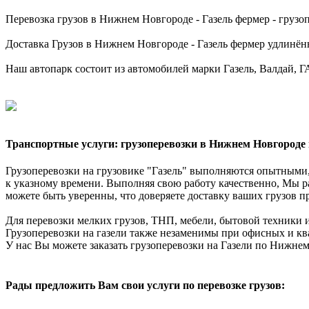
Перевозка грузов в Нижнем Новгороде - Газель фермер - грузопо
Доставка Грузов в Нижнем Новгороде - Газель фермер удлинённая
Наш автопарк состоит из автомобилей марки Газель, Валдай, ГАЗ
Транспортные услуги: грузоперевозки в Нижнем Новгороде 
Грузоперевозки на грузовике "Газель" выполняются опытными,
к указному времени. Выполняя свою работу качественно, Мы р
можете быть уверенны, что доверяете доставку ваших грузов п
Для перевозки мелких грузов, ТНП, мебели, бытовой техники и
Грузоперевозки на газели также незаменимы при офисных и ква
У нас Вы можете заказать грузоперевозки на Газели по Нижне
Рады предложить Вам свои услуги по перевозке грузов: