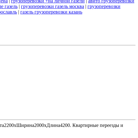
цена
|
грузоперевозки +на личной газели
|
авито грузоперевозки
е газель
|
грузоперевозки газель москва
|
грузоперевозки
рославль
|
газель грузоперевозки казань
Высота2200хШирина2000хДлина4200. Квартирные переезды и