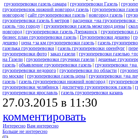
грузоперевозки газель самара
|
грузоперевозки Газель
|
грузопе
грузоперевозок нижний новгород газель
|
грузоперевозки газел
новгороде
|
сайт грузоперевозки газель
|
новгород газель
|
грузо
грузоперевозки газель 6 метров
|
расценки +на грузоперевозки 
газель +по городу
|
грузоперевозки газель межгород цены
|
скол
новгород
|
грузоперевозки газель Дзержинск
|
грузоперевозки г
бизнес план грузоперевозки газель
|
Грузоперевозки дешево
|
гр
дешево
|
цена +за км грузоперевозки газель
|
газель грузоперев
газелька грузоперевозки
|
газель грузоперевозки оренбург
|
пере
грузоперевозки фото
|
заказ газели
|
грузоперевозки газелью +п
на Газели
|
грузоперевозки грузчики газели
|
дешевые грузопере
газель
|
объявление грузоперевозки газель
|
грузоперевозки +на
грузоперевозки недорого
|
грузоперевозки по области
|
грузопе
по москве
|
грузоперевозки газель цена
|
грузоперевозки +на ли
газель
|
газель грузоперевозки нижний новгород
|
грузоперевоз
грузоперевозки челябинск
|
диспетчер грузоперевозок газель
|
г
грузоперевозки ярославль
|
газель грузоперевозки казань
27.03.2015 в 11:30
комментировать
Интересно
Вам интересно
Больше не интересно
(
0
)