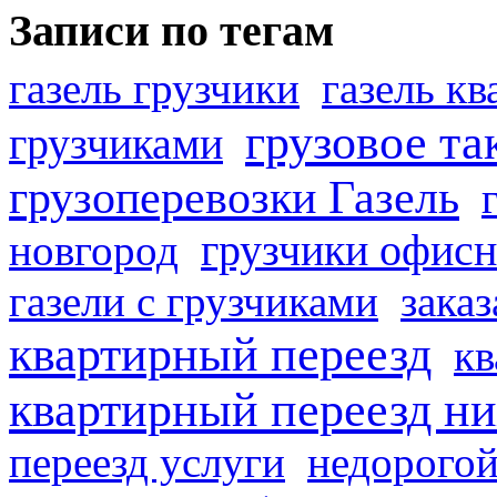
Записи по тегам
газель грузчики
газель к
грузовое та
грузчиками
грузоперевозки Газель
грузчики офисн
новгород
газели с грузчиками
заказ
квартирный переезд
кв
квартирный переезд н
переезд услуги
недорогой