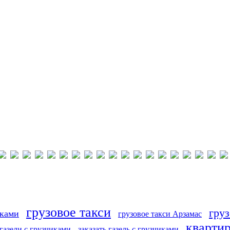
грузовое такси
груз
иками
грузовое такси Арзамас
кварти
 газели с грузчиками
заказать газель с грузчиками