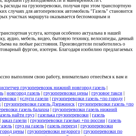
ва, хорошей грузоподъемности и маневренности с
 расходы на грузоперевозки, получая при этом транспортную
ких случаях для автоперевозок автомобиль "Газель" становится
орых участках маршрута оказывается беспомощным и
ранспортная услуга, которая особенно актуальна в нашей
у, аудио, мебель, видео, бытовую технику, велосипеды, дачный
объема на любые расстояния. Производители позаботились о
ромтоварный фургон, изотерм. Благодаря изобилию предлагаемых
ссно выполним свою работу, внимательно отнесёмся к вам и
диспетчер грузоперевозок нижний новгород газель
|
ль
|
новгород газель
|
грузоперевозки цены
|
грузовое такси
|
еревозки
|
услуги газели
|
грузоперевозки газель +по городу
|
д
|
грузоперевозки газель Дзержинск
|
грузоперевозки газель +по
еревозки газель балахна
|
грузоперевозки газель нижний
азель найти груз
|
газелька грузоперевозки
|
газель
|
заказ газели
|
грузоперевозки газелью +по россии
|
газель
газель
|
груз на газель
|
газель переезд
|
грузоперевозки
вгород цены
|
грузоперевозки недорого
|
грузоперевозки по