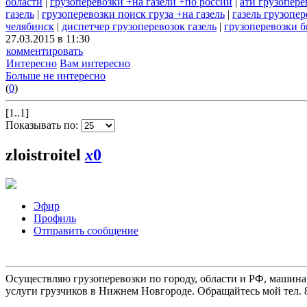
области
|
грузоперевозки +на газели +по россии
|
ати грузопере
газель
|
грузоперевозки поиск груза +на газель
|
газель грузопе
челябинск
|
диспетчер грузоперевозок газель
|
грузоперевозки б
27.03.2015 в 11:30
комментировать
Интересно
Вам интересно
Больше не интересно
(
0
)
[1..1]
Показывать по:
zloistroitel
x
0
Эфир
Профиль
Отправить сообщение
Осуществляю грузоперевозки по городу, области и РФ, машина
услуги грузчиков в Нижнем Новгороде. Обращайтесь мой тел. 8