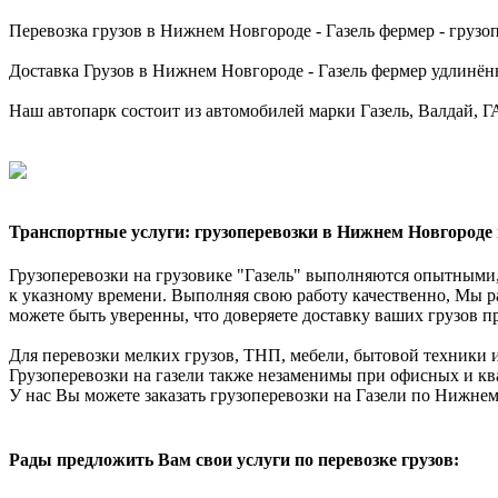
Перевозка грузов в Нижнем Новгороде - Газель фермер - грузопо
Доставка Грузов в Нижнем Новгороде - Газель фермер удлинённая
Наш автопарк состоит из автомобилей марки Газель, Валдай, ГАЗ
Транспортные услуги: грузоперевозки в Нижнем Новгороде 
Грузоперевозки на грузовике "Газель" выполняются опытными,
к указному времени. Выполняя свою работу качественно, Мы р
можете быть уверенны, что доверяете доставку ваших грузов п
Для перевозки мелких грузов, ТНП, мебели, бытовой техники и
Грузоперевозки на газели также незаменимы при офисных и ква
У нас Вы можете заказать грузоперевозки на Газели по Нижне
Рады предложить Вам свои услуги по перевозке грузов: