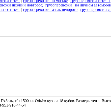
возки газель
|
грузоперевозки по москве
|
грузоперевозки газель 
ревозки нижний новгород
|
грузоперевозки +на личном автомобил
изнес газель
|
грузоперевозки газель недорого
|
грузоперевозки я
 ГАЗель, г/п 1500 кг. Объём кузова 18 кубов. Размеры тента 
-951-918-44-54