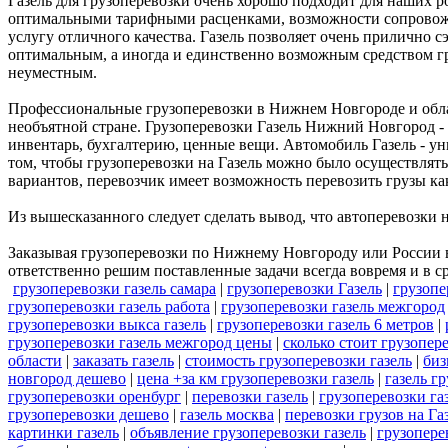
Газель для грузоперевозки очень хорошо подходит для наших 
оптимальными тарифными расценками, возможности сопровожде
услугу отличного качества. Газель позволяет очень прилично с
оптимальным, а иногда и единственно возможным средством г
неуместным.
Профессиональные грузоперевозки в Нижнем Новгороде и област
необъятной стране. Грузоперевозки Газель Нижний Новгород - 
инвентарь, бухгалтерию, ценные вещи. Автомобиль Газель - ун
том, чтобы грузоперевозки на Газель можно было осуществлять
вариантов, перевозчик имеет возможность перевозить грузы как
Из вышесказанного следует сделать вывод, что автоперевозки н
Заказывая грузоперевозки по Нижнему Новгороду или России в
ответственно решим поставленные задачи всегда вовремя и в с
грузоперевозки газель самара
|
грузоперевозки Газель
|
грузопе
грузоперевозки газель работа
|
грузоперевозки газель межгород
грузоперевозки выкса газель
|
грузоперевозки газель 6 метров
|
грузоперевозки газель межгород цены
|
сколько стоит грузопер
области
|
заказать газель
|
стоимость грузоперевозки газель
|
биз
новгород дешево
|
цена +за км грузоперевозки газель
|
газель г
грузоперевозки оренбург
|
перевозки газель
|
грузоперевозки га
грузоперевозки дешево
|
газель москва
|
перевозки грузов на Га
картинки газель
|
объявление грузоперевозки газель
|
грузопере