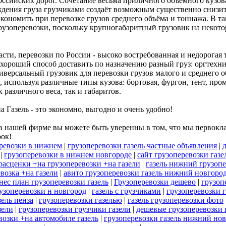
российских дорог. Сочетание весьма приличного объемного кузо
ния груза грузчиками создаёт возможным существенно снизить
экономить при перевозке грузов среднего объёма и тоннажа. В та
рузоперевозки, поскольку крупногабаритный грузовик на некот
и, перевозки по России - высоко востребованная и недорогая т
хороший способ доставить по назначению разный груз: оргтехник
иверсальный грузовик для перевозки грузов малого и среднего 
, используя различные типы кузова: бортовая, фургон, тент, п
 различного веса, так и габаритов.
а Газель - это экономно, выгодно и очень удобно!
 нашей фирме вы можете быть уверенны в том, что мы первокла
рок!
ревозки в нижнем
|
грузоперевозки газель частные объявления
|
|
грузоперевозки в нижнем новгороде
|
сайт грузоперевозки газе
расценки +на грузоперевозки +на газели
|
газель нижний грузоп
евозка +на газели
|
авито грузоперевозки газель нижний новгоро
нес план грузоперевозки газель
|
Грузоперевозки дешево
|
грузоп
рузоперевозки н новгород
|
газель с грузчиками
|
грузоперевозки г
зель пенза
|
грузоперевозки газелью
|
газель грузоперевозки фото
зели
|
грузоперевозки грузчики газели
|
дешевые грузоперевозки 
возки +на автомобиле газель
|
грузоперевозки газель нижний но