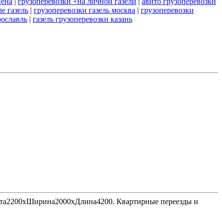
цена
|
грузоперевозки +на личной газели
|
авито грузоперевозки
е газель
|
грузоперевозки газель москва
|
грузоперевозки
рославль
|
газель грузоперевозки казань
Высота2200хШирина2000хДлина4200. Квартирные переезды и