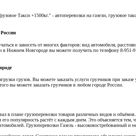
рузовое Такси +1500кг." - автоперевозки на газели, грузовое та
 России
аться и зависеть от многих факторов: вид автомобиля, расстоян
и в Нижнем Новгороде вы можете получить по телефону 8-951-91
ороде
грузки грузов. Вы можете заказать услуги грузчиков при заказе
 того вы можете заказать грузчиков в любом городе России.
вал в плане грузоперевозки товаров различных видов и объёмов
и его популярность растёт с каждым днем. Это объясняется тем,
томобилей. Грузоперевозки Газель - высоковостребованный и не