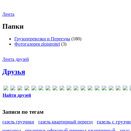
Лента
Папки
Грузоперевозки и Переезды
(180)
Фотогалерея zloistroitel
(3)
Лента друзей
Друзья
Найти друзей
Записи по тегам
газель с грузч
газель грузчики
газель квартирный переезд
грузчики офисный переезд квартирный
новгород
заказ