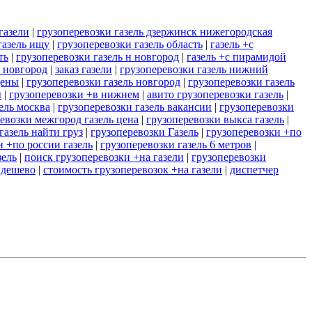
газели
|
грузоперевозки газель дзержинск нижегородская
газель ищу
|
грузоперевозки газель область
|
газель +с
ть
|
грузоперевозки газель н новгород
|
газель +с пирамидой
ь новгород
|
заказ газели
|
грузоперевозки газель нижний
цены
|
грузоперевозки газель новгород
|
грузоперевозки газель
ы
|
грузоперевозки +в нижнем
|
авито грузоперевозки газель
|
ель москва
|
грузоперевозки газель вакансии
|
грузоперевозки
евозки межгород газель цена
|
грузоперевозки выкса газель
|
газель найти груз
|
грузоперевозки Газель
|
грузоперевозки +по
и +по россии газель
|
грузоперевозки газель 6 метров
|
зель
|
поиск грузоперевозки +на газели
|
грузоперевозки
 дешево
|
стоимость грузоперевозок +на газели
|
диспетчер