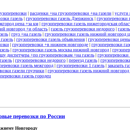
рузоперевозки
|
расценки +на грузоперевозки +на газели
|
услуги 
озки газель
|
грузоперевозки газель Дзержинск
|
грузоперевозки 
жгород цена +за км
|
грузоперевозки газель нижегородская облас
ий новгород +и область
|
газель грузоперевозки недорого
|
газел
зель
|
груз +на газель
|
грузоперевозки газель нижний новгород 
 газель
|
грузоперевозки газель объявления
|
грузоперевозки цен
возки
|
грузоперевозки +в нижнем новгороде
|
грузоперевозки газ
азель
|
грузоперевозки газель москва нижний новгород
|
грузопер
щу диспетчера +по грузоперевозкам +на газель
|
грузоперевозки 
газель
|
грузоперевозки недорого
|
переезд газель
|
грузоперевозк
перевозки газель межгород
|
грузоперевозки 1 газель
|
заказать га
возки газели грузчики
|
грузоперевозки газель нижний новгород
оперевозки газель городец
овые перевозки по России
ижнему Новгороду