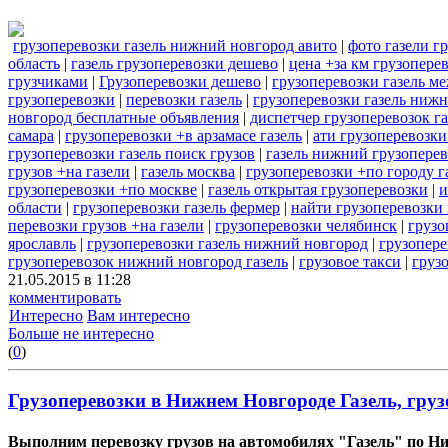
грузоперевозки газель нижний новгород авито
|
фото газели г
область
|
газель грузоперевозки дешево
|
цена +за км грузоперев
грузчиками
|
Грузоперевозки дешево
|
грузоперевозки газель ме
грузоперевозки
|
перевозки газель
|
грузоперевозки газель нижн
новгород бесплатные объявления
|
диспетчер грузоперевозок га
самара
|
грузоперевозки +в арзамасе газель
|
ати грузоперевозки
грузоперевозки газель поиск грузов
|
газель нижний грузопере
грузов +на газели
|
газель москва
|
грузоперевозки +по городу г
грузоперевозки +по москве
|
газель открытая грузоперевозки
|
и
области
|
грузоперевозки газель фермер
|
найти грузоперевозки 
перевозки грузов +на газели
|
грузоперевозки челябинск
|
грузо
ярославль
|
грузоперевозки газель нижний новгород
|
грузопере
грузоперевозок нижний новгород газель
|
грузовое такси
|
груз
21.05.2015 в 11:28
комментировать
Интересно
Вам интересно
Больше не интересно
(
0
)
Грузоперевозки в Нижнем Новгороде Газель, груз
Выполним перевозку грузов на автомобилях "Газель" по Н