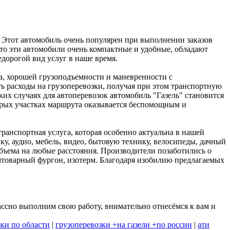
. Этот автомобиль очень популярен при выполнении заказов
 что эти автомобили очень компактные и удобные, обладают
дорогой вид услуг в наше время.
ва, хорошей грузоподъемности и маневренности с
 расходы на грузоперевозки, получая при этом транспортную
ких случаях для автоперевозок автомобиль "Газель" становится
орых участках маршрута оказывается беспомощным и
ранспортная услуга, которая особенно актуальна в нашей
у, аудио, мебель, видео, бытовую технику, велосипеды, дачный
объема на любые расстояния. Производители позаботились о
ромтоварный фургон, изотерм. Благодаря изобилию предлагаемых
ссно выполним свою работу, внимательно отнесёмся к вам и
зки по области
|
грузоперевозки +на газели +по россии
|
ати