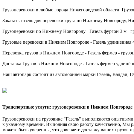
Грузоперевозки в любые города Нижегородской области. Грузо
Заказать газель для перевозки груза по Нижнему Новгороду, 
Грузоперевозки по Нижнему Новгороду - Газель фургон 3 м - гру
Грузовые перевозки в Нижнем Новгороде - Газель удлиненная 4,2
Перевозка грузов в Нижнем Новгороде - Газель фермер - грузопо
Доставка Грузов в Нижнем Новгороде - Газель фермер удлинённая
Наш автопарк состоит из автомобилей марки Газель, Валдай, ГАЗ
Транспортные услуги: грузоперевозки в Нижнем Новгороде 
Грузоперевозки на грузовике "Газель" выполняются опытными,
к указному времени. Выполняя свою работу качественно, Мы р
можете быть уверенны, что доверяете доставку ваших грузов п