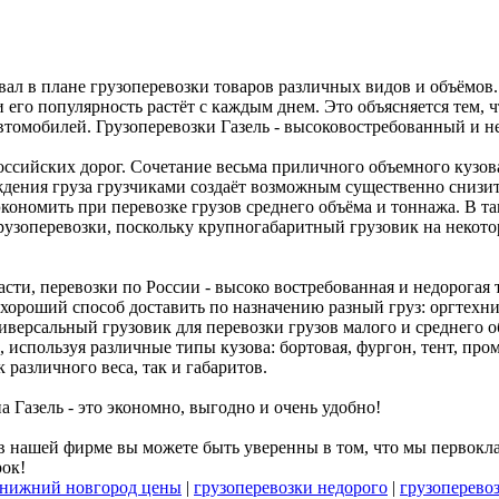
вал в плане грузоперевозки товаров различных видов и объёмов
и его популярность растёт с каждым днем. Это объясняется тем,
томобилей. Грузоперевозки Газель - высоковостребованный и не
российских дорог. Сочетание весьма приличного объемного кузо
ния груза грузчиками создаёт возможным существенно снизить
экономить при перевозке грузов среднего объёма и тоннажа. В та
рузоперевозки, поскольку крупногабаритный грузовик на некот
и, перевозки по России - высоко востребованная и недорогая т
хороший способ доставить по назначению разный груз: оргтехник
иверсальный грузовик для перевозки грузов малого и среднего 
, используя различные типы кузова: бортовая, фургон, тент, п
 различного веса, так и габаритов.
а Газель - это экономно, выгодно и очень удобно!
 нашей фирме вы можете быть уверенны в том, что мы первокла
рок!
ь нижний новгород цены
|
грузоперевозки недорого
|
грузоперево