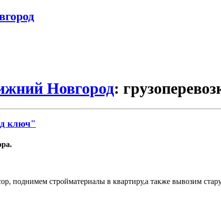
вгород
Нижний Новгород
: грузоперевоз
од ключ"
ора.
р, поднимем стройматериалы в квартиру,а также вывозим стару