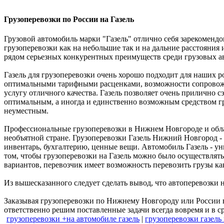
Грузоперевозки по России на Газель
Грузовой автомобиль марки "Газель" отлично себя зарекомендо
грузоперевозки как на небольшие так и на дальние расстояния 
рядом серьезных конкурентных преимуществ среди грузовых ав
Газель для грузоперевозки очень хорошо подходит для наших 
оптимальными тарифными расценками, возможности сопровожде
услугу отличного качества. Газель позволяет очень прилично с
оптимальным, а иногда и единственно возможным средством г
неуместным.
Профессиональные грузоперевозки в Нижнем Новгороде и област
необъятной стране. Грузоперевозки Газель Нижний Новгород - 
инвентарь, бухгалтерию, ценные вещи. Автомобиль Газель - ун
том, чтобы грузоперевозки на Газель можно было осуществлять
вариантов, перевозчик имеет возможность перевозить грузы как
Из вышесказанного следует сделать вывод, что автоперевозки н
Заказывая грузоперевозки по Нижнему Новгороду или России в
ответственно решим поставленные задачи всегда вовремя и в с
грузоперевозки +на автомобиле газель
|
грузоперевозки газел