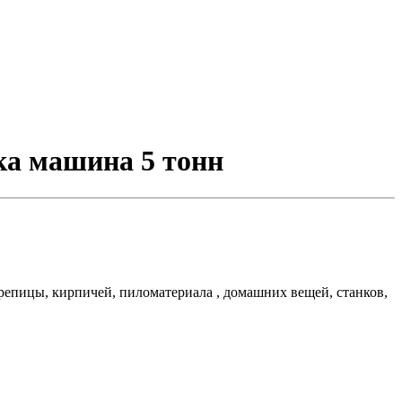
зка машина 5 тонн
ерепицы, кирпичей, пиломатериала , домашних вещей, станков,