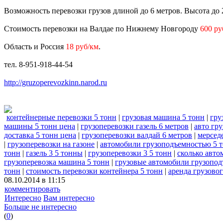
Возможность перевозки грузов длиной до 6 метров. Высота до 2
Стоимость перевозки на Валдае по Нижнему Новгороду
600 ру
Область и Россия
18 руб/км
.
тел. 8-951-918-44-54
http://gruzoperevozkinn.narod.ru
контейнерные перевозки 5 тонн
|
грузовая машина 5 тонн
|
гру
машины 5 тонн цена
|
грузоперевозки газель 6 метров
|
авто гр
доставка 5 тонн цена
|
грузоперевозки валдай 6 метров
|
мерсед
|
грузоперевозки на газоне
|
автомобили грузоподъемностью 5 
тонн
|
газель 3 5 тонны
|
грузоперевозки 3 5 тонн
|
сколько авто
грузоперевозка машина 5 тонн
|
грузовые автомобили грузопод
тонн
|
стоимость перевозки контейнера 5 тонн
|
аренда грузово
08.10.2014 в 11:15
комментировать
Интересно
Вам интересно
Больше не интересно
(
0
)