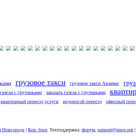
грузовое такси
груз
иками
грузовое такси Арзамас
кварти
 газели с грузчиками
заказать газель с грузчиками
квартирный переезд услуги
недорогой переезд
офисный пере
 Новгороде
|
Кор. блог
, Техподдержка:
форум
,
support@nnov.org