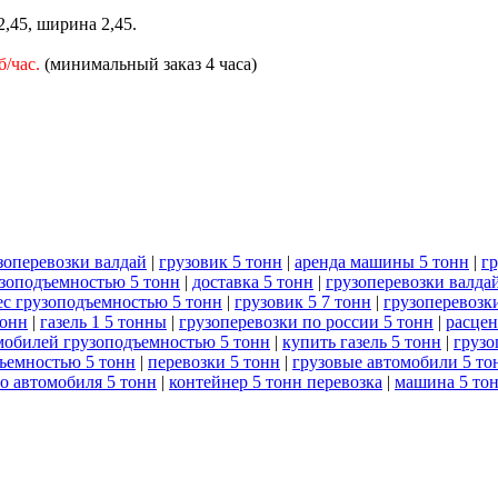
,45, ширина 2,45.
б/час.
(минимальный заказ 4 часа)
зоперевозки валдай
|
грузовик 5 тонн
|
аренда машины 5 тонн
|
гр
узоподъемностью 5 тонн
|
доставка 5 тонн
|
грузоперевозки валда
ес грузоподъемностью 5 тонн
|
грузовик 5 7 тонн
|
грузоперевозк
тонн
|
газель 1 5 тонны
|
грузоперевозки по россии 5 тонн
|
расцен
мобилей грузоподъемностью 5 тонн
|
купить газель 5 тонн
|
грузо
ъемностью 5 тонн
|
перевозки 5 тонн
|
грузовые автомобили 5 то
го автомобиля 5 тонн
|
контейнер 5 тонн перевозка
|
машина 5 то