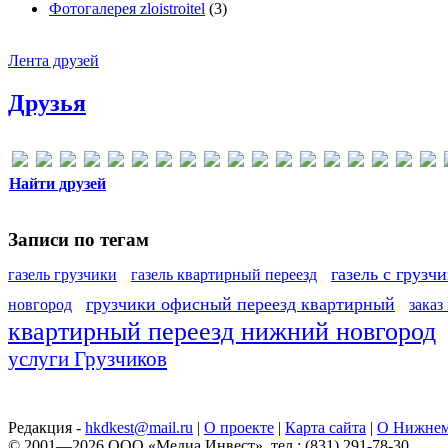
Фотогалерея zloistroitel
(3)
Лента друзей
Друзья
Найти друзей
Записи по тегам
газель с грузч
газель грузчики
газель квартирный переезд
грузчики офисный переезд квартирный
новгород
заказ
квартирный переезд нижний новгород
услуги Грузчиков
Редакция -
hkdkest@mail.ru
|
О проекте
|
Карта сайта
|
О Нижнем
© 2001—2026 ООО «Медиа Инвест», тел.: (831) 291-78-30