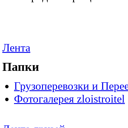
Лента
Папки
Грузоперевозки и Пере
Фотогалерея zloistroitel