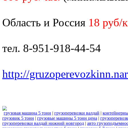
Область и Россия
18 руб/
тел. 8-951-918-44-54
http://gruzoperevozkinn.na
грузовая машина 5 тонн
|
грузоперевозки валдай
|
контейнерны
грузовик 5 тонн
|
грузовые машины 5 тонн цена
|
грузоперевозк
грузоперевозки валдай нижний новгород
|
авто грузоподъемно