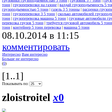
грузовики грузоподъемностью 5 тонн
|
грузовик 5 7 тонн
|
груз
тонн
|
грузоперевозки на газоне
|
валдай грузоподъемность 5 то
грузоподъемностью 5 тонн
|
газель 3 5 тонны
|
расценки грузопе
тонн
|
грузоперевозки 3 5 тонн
|
сколько автомобилей грузопод
тонн
|
грузоперевозка машина 5 тонн
|
грузовые автомобили гр
перевозка грузов 5 тонн
|
требуется грузовой автомобиль 5 тон
тонн
|
контейнер 5 тонн перевозка
|
машина 5 тонн
08.10.2014 в 11:15
комментировать
Интересно
Вам интересно
Больше не интересно
(
0
)
[1..1]
Показывать по:
zloistroitel
x
0