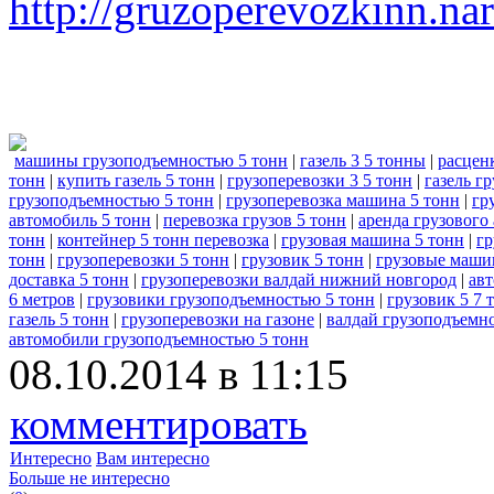
http://gruzoperevozkinn.na
машины грузоподъемностью 5 тонн
|
газель 3 5 тонны
|
расцен
тонн
|
купить газель 5 тонн
|
грузоперевозки 3 5 тонн
|
газель г
грузоподъемностью 5 тонн
|
грузоперевозка машина 5 тонн
|
гр
автомобиль 5 тонн
|
перевозка грузов 5 тонн
|
аренда грузового
тонн
|
контейнер 5 тонн перевозка
|
грузовая машина 5 тонн
|
гр
тонн
|
грузоперевозки 5 тонн
|
грузовик 5 тонн
|
грузовые маши
доставка 5 тонн
|
грузоперевозки валдай нижний новгород
|
авт
6 метров
|
грузовики грузоподъемностью 5 тонн
|
грузовик 5 7 
газель 5 тонн
|
грузоперевозки на газоне
|
валдай грузоподъемно
автомобили грузоподъемностью 5 тонн
08.10.2014 в 11:15
комментировать
Интересно
Вам интересно
Больше не интересно