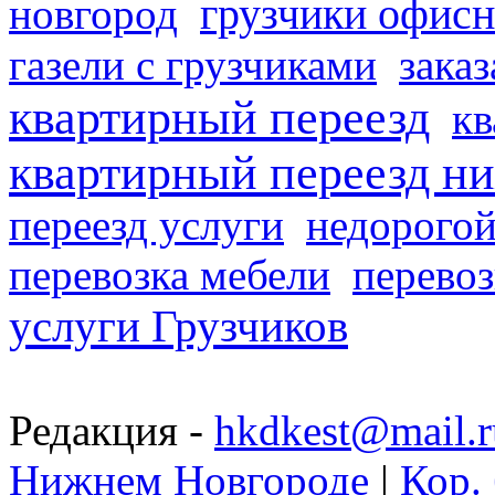
грузчики офисн
новгород
газели с грузчиками
заказ
квартирный переезд
кв
квартирный переезд н
переезд услуги
недорогой
перевозка мебели
перевоз
услуги Грузчиков
Редакция -
hkdkest@mail.r
Нижнем Новгороде
|
Кор. 