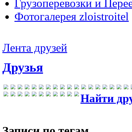
Грузоперевозки и Пере
Фотогалерея zloistroitel
Лента друзей
Друзья
Найти др
Записи по тегам