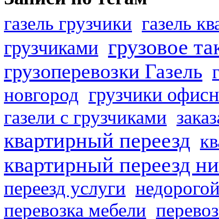
газель грузчики
газель к
грузовое та
грузчиками
грузоперевозки Газель
грузчики офисн
новгород
газели с грузчиками
заказ
квартирный переезд
кв
квартирный переезд н
переезд услуги
недорогой
перевозка мебели
перевоз