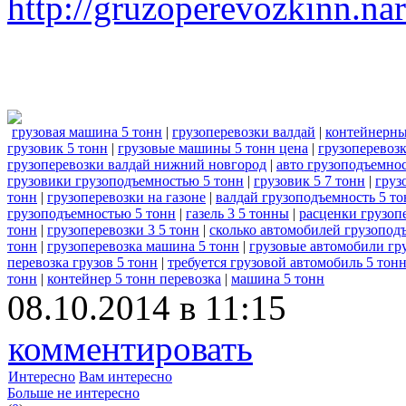
http://gruzoperevozkinn.na
грузовая машина 5 тонн
|
грузоперевозки валдай
|
контейнерны
грузовик 5 тонн
|
грузовые машины 5 тонн цена
|
грузоперевозк
грузоперевозки валдай нижний новгород
|
авто грузоподъемно
грузовики грузоподъемностью 5 тонн
|
грузовик 5 7 тонн
|
груз
тонн
|
грузоперевозки на газоне
|
валдай грузоподъемность 5 то
грузоподъемностью 5 тонн
|
газель 3 5 тонны
|
расценки грузопе
тонн
|
грузоперевозки 3 5 тонн
|
сколько автомобилей грузопод
тонн
|
грузоперевозка машина 5 тонн
|
грузовые автомобили гр
перевозка грузов 5 тонн
|
требуется грузовой автомобиль 5 тон
тонн
|
контейнер 5 тонн перевозка
|
машина 5 тонн
08.10.2014 в 11:15
комментировать
Интересно
Вам интересно
Больше не интересно