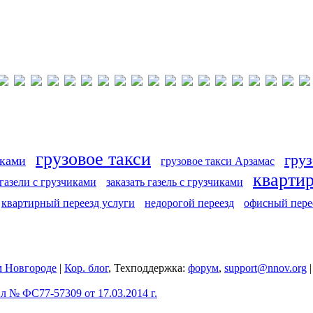
грузовое такси
груз
иками
грузовое такси Арзамас
кварти
 газели с грузчиками
заказать газель с грузчиками
квартирный переезд услуги
недорогой переезд
офисный пере
 Новгороде
|
Кор. блог
, Техподдержка:
форум
,
support@nnov.org
 № ФС77-57309 от 17.03.2014 г.