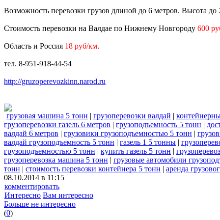
Возможность перевозки грузов длиной до 6 метров. Высота до 2
Стоимость перевозки на Валдае по Нижнему Новгороду
600 ру
Область и Россия
18 руб/км
.
тел. 8-951-918-44-54
http://gruzoperevozkinn.narod.ru
грузовая машина 5 тонн
|
грузоперевозки валдай
|
контейнерны
грузоперевозки газель 6 метров
|
грузоподъемность 5 тонн
|
дос
валдай 6 метров
|
грузовики грузоподъемностью 5 тонн
|
грузов
валдай грузоподъемность 5 тонн
|
газель 1 5 тонны
|
грузоперев
грузоподъемностью 5 тонн
|
купить газель 5 тонн
|
грузоперевоз
грузоперевозка машина 5 тонн
|
грузовые автомобили грузопод
тонн
|
стоимость перевозки контейнера 5 тонн
|
аренда грузово
08.10.2014 в 11:15
комментировать
Интересно
Вам интересно
Больше не интересно
(
0
)