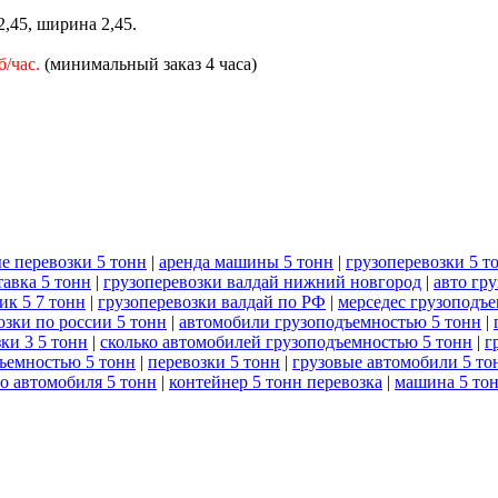
,45, ширина 2,45.
б/час.
(минимальный заказ 4 часа)
е перевозки 5 тонн
|
аренда машины 5 тонн
|
грузоперевозки 5 т
тавка 5 тонн
|
грузоперевозки валдай нижний новгород
|
авто гр
ик 5 7 тонн
|
грузоперевозки валдай по РФ
|
мерседес грузоподъ
озки по россии 5 тонн
|
автомобили грузоподъемностью 5 тонн
|
ки 3 5 тонн
|
сколько автомобилей грузоподъемностью 5 тонн
|
г
ъемностью 5 тонн
|
перевозки 5 тонн
|
грузовые автомобили 5 то
го автомобиля 5 тонн
|
контейнер 5 тонн перевозка
|
машина 5 то