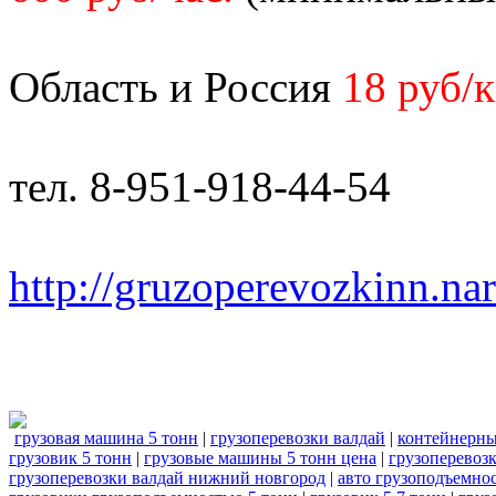
Область и Россия
18 руб/
тел. 8-951-918-44-54
http://gruzoperevozkinn.na
грузовая машина 5 тонн
|
грузоперевозки валдай
|
контейнерны
грузовик 5 тонн
|
грузовые машины 5 тонн цена
|
грузоперевозк
грузоперевозки валдай нижний новгород
|
авто грузоподъемно