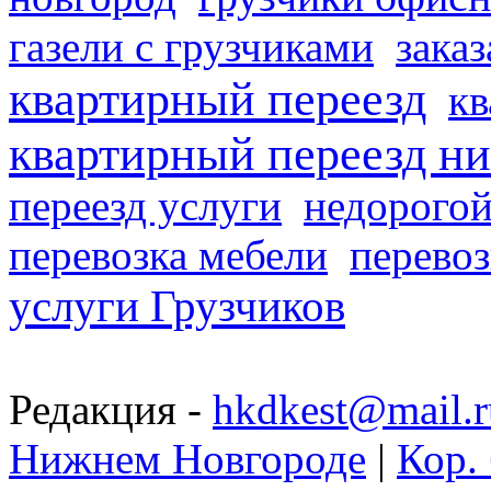
газели с грузчиками
заказ
квартирный переезд
кв
квартирный переезд н
переезд услуги
недорогой
перевозка мебели
перевоз
услуги Грузчиков
Редакция -
hkdkest@mail.r
Нижнем Новгороде
|
Кор. 