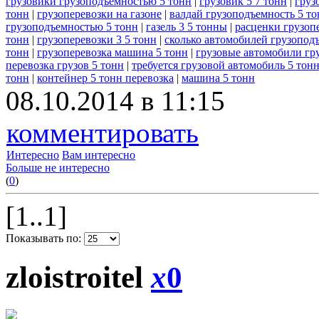
грузовики грузоподъемностью 5 тонн
|
грузовик 5 7 тонн
|
груз
тонн
|
грузоперевозки на газоне
|
валдай грузоподъемность 5 то
грузоподъемностью 5 тонн
|
газель 3 5 тонны
|
расценки грузопе
тонн
|
грузоперевозки 3 5 тонн
|
сколько автомобилей грузопод
тонн
|
грузоперевозка машина 5 тонн
|
грузовые автомобили гр
перевозка грузов 5 тонн
|
требуется грузовой автомобиль 5 тон
тонн
|
контейнер 5 тонн перевозка
|
машина 5 тонн
08.10.2014 в 11:15
комментировать
Интересно
Вам интересно
Больше не интересно
(
0
)
[1..1]
Показывать по:
zloistroitel
x
0