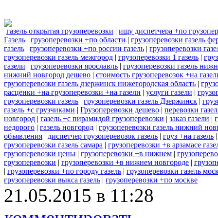
газель открытая грузоперевозки
|
ищу диспетчера +по грузопер
Газель
|
грузоперевозки +по области
|
грузоперевозки газель фе
газель
|
грузоперевозки +по россии газель
|
грузоперевозки газе
грузоперевозки газель межгород
|
грузоперевозки 1 газель
|
гру
газели
|
грузоперевозки ярославль
|
грузоперевозки газель ниж
нижний новгород дешево
|
стоимость грузоперевозок +на газел
грузоперевозки газель дзержинск нижегородская область
|
груз
расценки +на грузоперевозки +на газели
|
услуги газели
|
грузо
грузоперевозки газель
|
грузоперевозки газель Дзержинск
|
груз
газель +с грузчиками
|
Грузоперевозки дешево
|
перевозки газел
новгород
|
газель +с пирамидой грузоперевозки
|
заказ газели
|
недорого
|
газель новгород
|
грузоперевозки газель нижний нов
объявления
|
диспетчер грузоперевозок газель
|
груз +на газель
грузоперевозки газель самара
|
грузоперевозки +в арзамасе газе
грузоперевозки цены
|
грузоперевозки +в нижнем
|
грузоперево
грузоперевозки
|
грузоперевозки +в нижнем новгороде
|
грузоп
|
грузоперевозки +по городу газель
|
грузоперевозки газель мо
грузоперевозки выкса газель
|
грузоперевозки +по москве
21.05.2015 в 11:28
комментировать