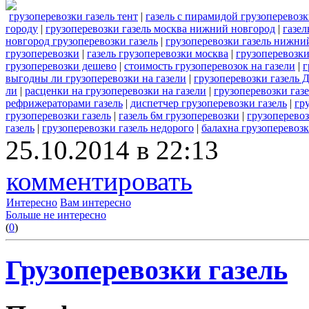
грузоперевозки газель тент
|
газель с пирамидой грузоперевоз
городу
|
грузоперевозки газель москва нижний новгород
|
газел
новгород грузоперевозки газель
|
грузоперевозки газель нижни
грузоперевозки
|
газель грузоперевозки москва
|
грузоперевозки
грузоперевозки дешево
|
стоимость грузоперевозок на газели
|
г
выгодны ли грузоперевозки на газели
|
грузоперевозки газель 
ли
|
расценки на грузоперевозки на газели
|
грузоперевозки газ
рефрижераторами газель
|
диспетчер грузоперевозки газель
|
гр
грузоперевозки газель
|
газель 6м грузоперевозки
|
грузоперевоз
газель
|
грузоперевозки газель недорого
|
балахна грузоперевозк
25.10.2014 в 22:13
комментировать
Интересно
Вам интересно
Больше не интересно
(
0
)
Грузоперевозки газель