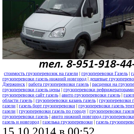
стоимость грузоперевозок на газели
|
грузоперевозки Газель
|
г
грузоперевозки газель нижний новгород
|
дешевые грузоперево
Дзержинск
|
работа грузоперевозки газель
|
расценки на грузопе
грузоперевозки газель цены
|
грузоперевозки рефрижераторами 
грузоперевозки сайт газель
|
авито грузоперевозки газель
|
газе
области газель
|
грузоперевозки казань газель
|
грузоперевозки 
газели
|
газель борт грузоперевозки
|
грузоперевозки газель тен
газели
|
грузоперевозки газель по городу
|
грузоперевозки газе
грузоперевозки газель
|
авито нижний новгород грузоперевозки
газель н новгород
|
газелька грузоперевозки
|
газель грузоперев
15.10.2014 в 00:52