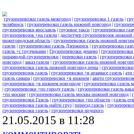
грузоперевозки газель межгород
|
грузоперевозки 1 газель
|
гру
челябинск
|
грузоперевозки газель нижний новгород
|
грузопер
грузоперевозки ярославль
|
грузовое такси
|
грузоперевозки газ
грузоперевозок +на газели
|
диспетчер грузоперевозок нижний 
нижегородская область
|
грузоперевозки газель нижний новгор
газели
|
грузоперевозки газель Дзержинск
|
грузоперевозки газ
газель +с грузчиками
|
Грузоперевозки дешево
|
грузоперевозки 
пирамидой грузоперевозки
|
перевозки газель
|
грузоперевозки 
новгород
|
заказ газели
|
грузоперевозки газель нижний новгоро
грузоперевозки газель нижний новгород цены
|
грузоперевозки
грузоперевозок газель
|
грузоперевозки +в арзамасе газель
|
ати 
газель самара
|
грузоперевозки +в нижнем
|
авито грузоперевозк
грузоперевозки +в нижнем новгороде
|
грузоперевозки газель 
|
грузоперевозки +по городу газель
|
грузоперевозки газель вак
+по москве
|
грузоперевозки газель москва нижний новгород
|
грузоперевозки Газель
|
грузоперевозки +по области
|
газель от
грузоперевозки газель найти груз
|
переезд газель
|
грузоперевоз
грузоперевозки газель
|
грузоперевозки недорого
21.05.2015 в 11:28
комментировать