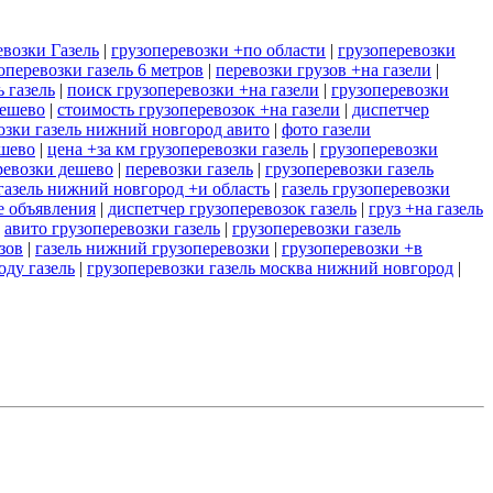
евозки Газель
|
грузоперевозки +по области
|
грузоперевозки
оперевозки газель 6 метров
|
перевозки грузов +на газели
|
ь газель
|
поиск грузоперевозки +на газели
|
грузоперевозки
дешево
|
стоимость грузоперевозок +на газели
|
диспетчер
озки газель нижний новгород авито
|
фото газели
ешево
|
цена +за км грузоперевозки газель
|
грузоперевозки
ревозки дешево
|
перевозки газель
|
грузоперевозки газель
газель нижний новгород +и область
|
газель грузоперевозки
е объявления
|
диспетчер грузоперевозок газель
|
груз +на газель
|
авито грузоперевозки газель
|
грузоперевозки газель
зов
|
газель нижний грузоперевозки
|
грузоперевозки +в
оду газель
|
грузоперевозки газель москва нижний новгород
|