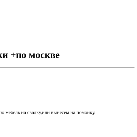
ки +по москве
ю мебель на свалку,или вынесем на помойку.