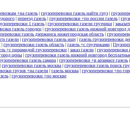
евозкам +на газель
|
грузоперевозки газель найти груз
|
грузопер
едорого
|
переезд газель
|
грузоперевозки +по россии газель
|
груз
рузоперевозки 1 газель
|
грузоперевозки газели грузчики
|
заказат
возки газель городец
|
грузоперевозки газель нижний новгород 
оперевозки газель дзержинск нижегородская область
|
грузоперев
ги газели
|
грузоперевозки газель ищу
|
газель грузоперевозки д
м
|
грузоперевозки газель область
|
газель +с грузчиками
|
Грузопе
ель +с пирамидой грузоперевозки
|
заказ газели
|
грузоперевозки 
город цены
|
грузоперевозки газель нижний новгород бесплатны
рузоперевозки газель самара
|
грузоперевозки +в арзамасе газель
|
грузоперевозки газель москва
|
грузоперевозки газель поиск гру
возки грузов +на газели
|
газель москва
|
грузоперевозки +по гор
зель
|
грузоперевозки +по москве