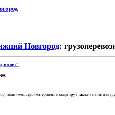
вгород
Нижний Новгород
: грузоперевоз
од ключ"
ора.
р, поднимем стройматериалы в квартиру,а также вывозим стару