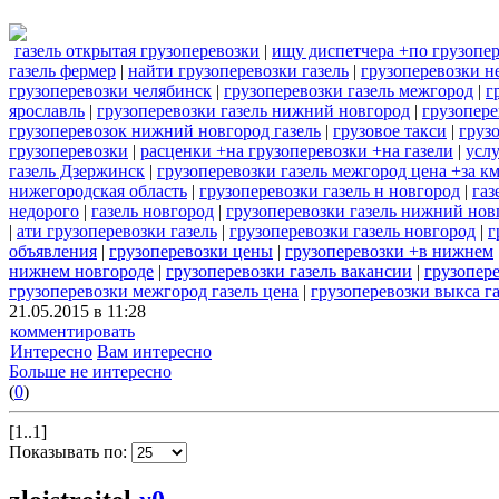
газель открытая грузоперевозки
|
ищу диспетчера +по грузопер
газель фермер
|
найти грузоперевозки газель
|
грузоперевозки н
грузоперевозки челябинск
|
грузоперевозки газель межгород
|
г
ярославль
|
грузоперевозки газель нижний новгород
|
грузопере
грузоперевозок нижний новгород газель
|
грузовое такси
|
груз
грузоперевозки
|
расценки +на грузоперевозки +на газели
|
услу
газель Дзержинск
|
грузоперевозки газель межгород цена +за к
нижегородская область
|
грузоперевозки газель н новгород
|
газ
недорого
|
газель новгород
|
грузоперевозки газель нижний нов
|
ати грузоперевозки газель
|
грузоперевозки газель новгород
|
г
объявления
|
грузоперевозки цены
|
грузоперевозки +в нижнем
нижнем новгороде
|
грузоперевозки газель вакансии
|
грузопере
грузоперевозки межгород газель цена
|
грузоперевозки выкса га
21.05.2015 в 11:28
комментировать
Интересно
Вам интересно
Больше не интересно
(
0
)
[1..1]
Показывать по: