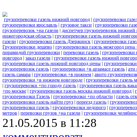
грузоперевозки газель нижний новгород
|
грузоперевозки газе
грузоперевозки ярославль
|
грузовое такси
|
грузоперевозки газ
грузоперевозок +на газели
|
диспетчер грузоперевозок нижний 
нижегородская область
|
грузоперевозки газель нижний новгор
газели
|
грузоперевозки газель Дзержинск
|
грузоперевозки газ
Грузоперевозки дешево
|
грузоперевозки газель межгород цена 
пирамидой грузоперевозки
|
перевозки газель
|
грузоперевозки 
новгород
|
заказ газели
|
грузоперевозки газель нижний новгоро
грузоперевозки газель нижний новгород цены
|
грузоперевозки
грузоперевозок газель
|
грузоперевозки +в арзамасе газель
|
ати 
газель самара
|
грузоперевозки +в нижнем
|
авито грузоперевозк
грузоперевозки +в нижнем новгороде
|
грузоперевозки газель 
|
грузоперевозки +по городу газель
|
грузоперевозки газель вак
+по москве
|
грузоперевозки газель москва нижний новгород
|
грузоперевозки Газель
|
грузоперевозки +по области
|
газель от
грузоперевозки газель найти груз
|
переезд газель
|
грузоперевоз
грузоперевозки газель
|
грузоперевозки недорого
|
грузоперевоз
метров
|
перевозки грузов +на газели
|
грузоперевозки челябин
21.05.2015 в 11:28
комментировать