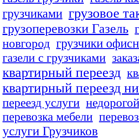
грузовое та
грузчиками
грузоперевозки Газель
грузчики офисн
новгород
газели с грузчиками
заказ
квартирный переезд
кв
квартирный переезд н
переезд услуги
недорогой
перевозка мебели
перевоз
услуги Грузчиков