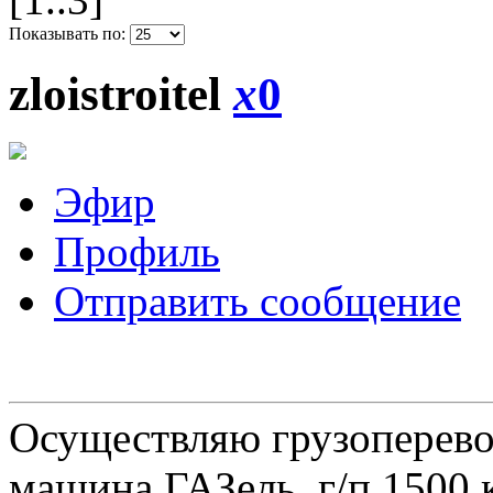
Показывать по:
zloistroitel
x
0
Эфир
Профиль
Отправить сообщение
Осуществляю грузоперевоз
машина ГАЗель, г/п 1500 к