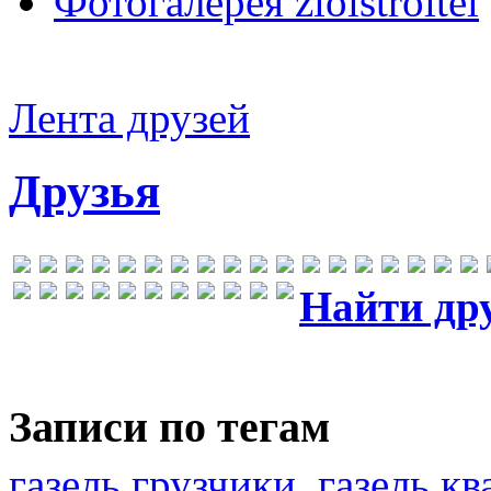
Фотогалерея zloistroitel
Лента друзей
Друзья
Найти др
Записи по тегам
газель грузчики
газель к