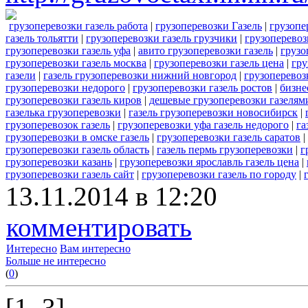
грузоперевозки газель работа
|
грузоперевозки Газель
|
грузопе
газель тольятти
|
грузоперевозки газель грузчики
|
грузоперевоз
грузоперевозки газель уфа
|
авито грузоперевозки газель
|
грузо
грузоперевозки газель москва
|
грузоперевозки газель цена
|
гру
газели
|
газель грузоперевозки нижний новгород
|
грузоперевоз
грузоперевозки недорого
|
грузоперевозки газель ростов
|
бизне
грузоперевозки газель киров
|
дешевые грузоперевозки газелям
газелька грузоперевозки
|
газель грузоперевозки новосибирск
|
грузоперевозок газель
|
грузоперевозки уфа газель недорого
|
га
грузоперевозки в омске газель
|
грузоперевозки газель саратов
|
грузоперевозки газель область
|
газель пермь грузоперевозки
|
г
грузоперевозки казань
|
грузоперевозки ярославль газель цена
|
грузоперевозки газель сайт
|
грузоперевозки газель по городу
|
13.11.2014 в 12:20
комментировать
Интересно
Вам интересно
Больше не интересно
(
0
)
[1..3]