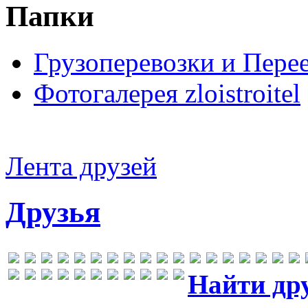
Папки
Грузоперевозки и Пере
Фотогалерея zloistroitel
Лента друзей
Друзья
Найти др