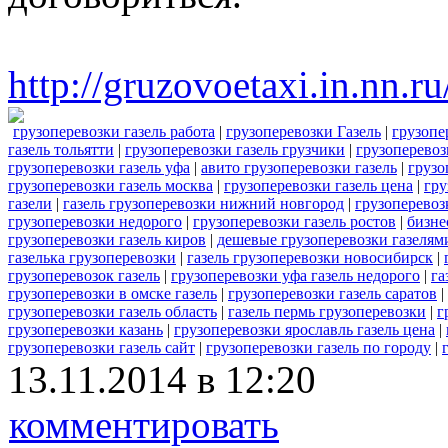
http://gruzovoetaxi.in.nn.
грузоперевозки газель работа
|
грузоперевозки Газель
|
грузопе
газель тольятти
|
грузоперевозки газель грузчики
|
грузоперевоз
грузоперевозки газель уфа
|
авито грузоперевозки газель
|
грузо
грузоперевозки газель москва
|
грузоперевозки газель цена
|
гру
газели
|
газель грузоперевозки нижний новгород
|
грузоперевоз
грузоперевозки недорого
|
грузоперевозки газель ростов
|
бизне
грузоперевозки газель киров
|
дешевые грузоперевозки газелям
газелька грузоперевозки
|
газель грузоперевозки новосибирск
|
грузоперевозок газель
|
грузоперевозки уфа газель недорого
|
га
грузоперевозки в омске газель
|
грузоперевозки газель саратов
|
грузоперевозки газель область
|
газель пермь грузоперевозки
|
г
грузоперевозки казань
|
грузоперевозки ярославль газель цена
|
грузоперевозки газель сайт
|
грузоперевозки газель по городу
|
13.11.2014 в 12:20
комментировать