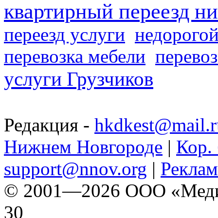
квартирный переезд н
переезд услуги
недорогой
перевозка мебели
перевоз
услуги Грузчиков
Редакция -
hkdkest@mail.r
Нижнем Новгороде
|
Кор. 
support@nnov.org
|
Реклам
© 2001—2026 ООО «Медиа 
30