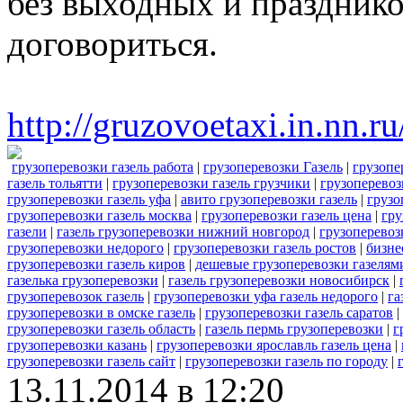
без выходных и праздник
договориться.
http://gruzovoetaxi.in.nn.
грузоперевозки газель работа
|
грузоперевозки Газель
|
грузопе
газель тольятти
|
грузоперевозки газель грузчики
|
грузоперевоз
грузоперевозки газель уфа
|
авито грузоперевозки газель
|
грузо
грузоперевозки газель москва
|
грузоперевозки газель цена
|
гру
газели
|
газель грузоперевозки нижний новгород
|
грузоперевоз
грузоперевозки недорого
|
грузоперевозки газель ростов
|
бизне
грузоперевозки газель киров
|
дешевые грузоперевозки газелям
газелька грузоперевозки
|
газель грузоперевозки новосибирск
|
грузоперевозок газель
|
грузоперевозки уфа газель недорого
|
га
грузоперевозки в омске газель
|
грузоперевозки газель саратов
|
грузоперевозки газель область
|
газель пермь грузоперевозки
|
г
грузоперевозки казань
|
грузоперевозки ярославль газель цена
|
грузоперевозки газель сайт
|
грузоперевозки газель по городу
|
13.11.2014 в 12:20