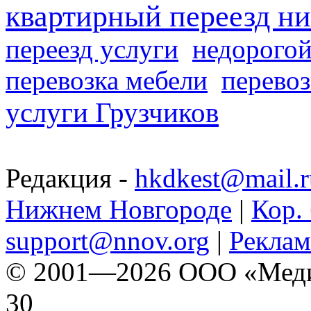
квартирный переезд н
переезд услуги
недорогой
перевозка мебели
перевоз
услуги Грузчиков
Редакция -
hkdkest@mail.r
Нижнем Новгороде
|
Кор. 
support@nnov.org
|
Реклам
© 2001—2026 ООО «Медиа 
30