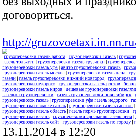
без выходных и праздник
договориться.
http://gruzovoetaxi.in.nn.
грузоперевозки газель работа
|
грузоперевозки Газель
|
грузопе
газель тольятти
|
грузоперевозки газель грузчики
|
грузоперевоз
грузоперевозки газель уфа
|
авито грузоперевозки газель
|
грузо
грузоперевозки газель москва
|
грузоперевозки газель цена
|
гру
газели
|
газель грузоперевозки нижний новгород
|
грузоперевоз
грузоперевозки недорого
|
грузоперевозки газель ростов
|
бизне
грузоперевозки газель киров
|
дешевые грузоперевозки газелям
газелька грузоперевозки
|
газель грузоперевозки новосибирск
|
грузоперевозок газель
|
грузоперевозки уфа газель недорого
|
га
грузоперевозки в омске газель
|
грузоперевозки газель саратов
|
грузоперевозки газель область
|
газель пермь грузоперевозки
|
г
грузоперевозки казань
|
грузоперевозки ярославль газель цена
|
грузоперевозки газель сайт
|
грузоперевозки газель по городу
|
13.11.2014 в 12:20