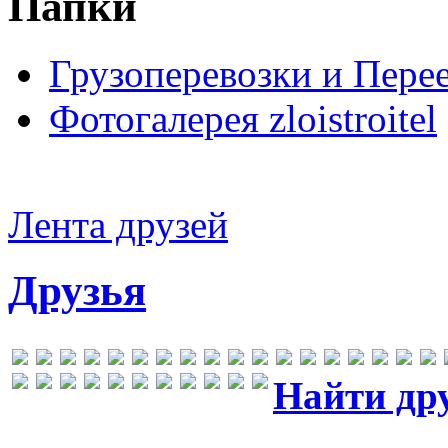
Папки
Грузоперевозки и Пере
Фотогалерея zloistroitel
Лента друзей
Друзья
Найти др