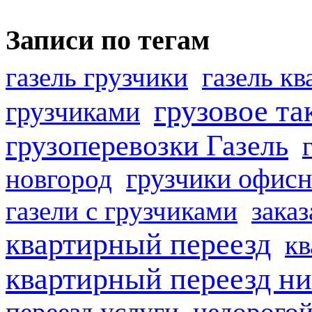
Записи по тегам
газель грузчики
газель к
грузовое та
грузчиками
грузоперевозки Газель
грузчики офисн
новгород
газели с грузчиками
заказ
квартирный переезд
кв
квартирный переезд н
переезд услуги
недорогой