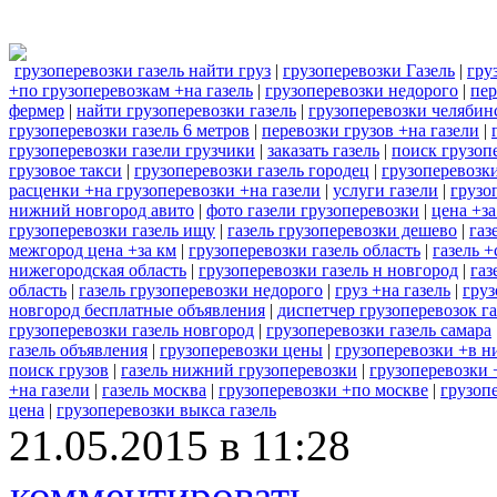
грузоперевозки газель найти груз
|
грузоперевозки Газель
|
гру
+по грузоперевозкам +на газель
|
грузоперевозки недорого
|
пер
фермер
|
найти грузоперевозки газель
|
грузоперевозки челябин
грузоперевозки газель 6 метров
|
перевозки грузов +на газели
|
грузоперевозки газели грузчики
|
заказать газель
|
поиск грузоп
грузовое такси
|
грузоперевозки газель городец
|
грузоперевозк
расценки +на грузоперевозки +на газели
|
услуги газели
|
грузо
нижний новгород авито
|
фото газели грузоперевозки
|
цена +за
грузоперевозки газель ищу
|
газель грузоперевозки дешево
|
газ
межгород цена +за км
|
грузоперевозки газель область
|
газель 
нижегородская область
|
грузоперевозки газель н новгород
|
газ
область
|
газель грузоперевозки недорого
|
груз +на газель
|
груз
новгород бесплатные объявления
|
диспетчер грузоперевозок га
грузоперевозки газель новгород
|
грузоперевозки газель самара
газель объявления
|
грузоперевозки цены
|
грузоперевозки +в 
поиск грузов
|
газель нижний грузоперевозки
|
грузоперевозки 
+на газели
|
газель москва
|
грузоперевозки +по москве
|
грузоп
цена
|
грузоперевозки выкса газель
21.05.2015 в 11:28
комментировать