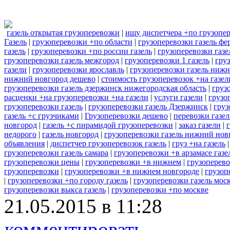
газель открытая грузоперевозки
|
ищу диспетчера +по грузопер
Газель
|
грузоперевозки +по области
|
грузоперевозки газель фе
газель
|
грузоперевозки +по россии газель
|
грузоперевозки газе
грузоперевозки газель межгород
|
грузоперевозки 1 газель
|
гру
газели
|
грузоперевозки ярославль
|
грузоперевозки газель ниж
нижний новгород дешево
|
стоимость грузоперевозок +на газел
грузоперевозки газель дзержинск нижегородская область
|
груз
расценки +на грузоперевозки +на газели
|
услуги газели
|
грузо
грузоперевозки газель
|
грузоперевозки газель Дзержинск
|
груз
газель +с грузчиками
|
Грузоперевозки дешево
|
перевозки газел
новгород
|
газель +с пирамидой грузоперевозки
|
заказ газели
|
недорого
|
газель новгород
|
грузоперевозки газель нижний нов
объявления
|
диспетчер грузоперевозок газель
|
груз +на газель
грузоперевозки газель самара
|
грузоперевозки +в арзамасе газе
грузоперевозки цены
|
грузоперевозки +в нижнем
|
грузоперево
грузоперевозки
|
грузоперевозки +в нижнем новгороде
|
грузоп
|
грузоперевозки +по городу газель
|
грузоперевозки газель мо
грузоперевозки выкса газель
|
грузоперевозки +по москве
21.05.2015 в 11:28
комментировать