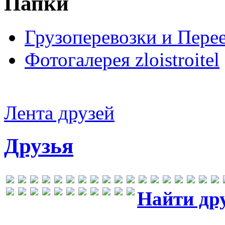
Папки
Грузоперевозки и Пере
Фотогалерея zloistroitel
Лента друзей
Друзья
Найти др