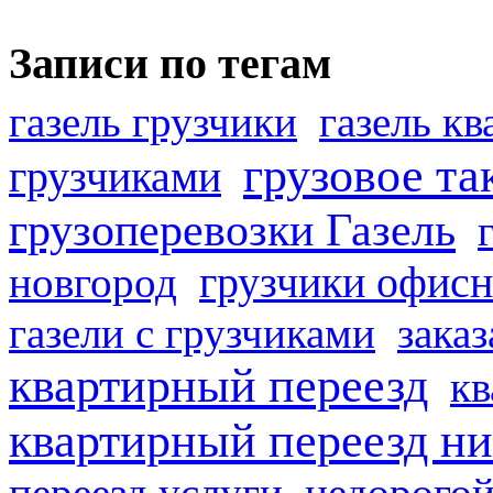
Записи по тегам
газель грузчики
газель к
грузовое та
грузчиками
грузоперевозки Газель
грузчики офисн
новгород
газели с грузчиками
заказ
квартирный переезд
кв
квартирный переезд н
переезд услуги
недорогой