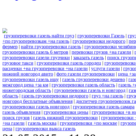
грузоперевозки газель найти груз
|
грузоперевозки Газель
|
гру
+по грузоперевозкам +на газель
|
грузоперевозки недорого
|
пер
фермер
|
найти грузоперевозки газель
|
грузоперевозки челябин
грузоперевозки газель 6 метров
|
перевозки грузов +на газели
|
грузоперевозки газели грузчики
|
заказать газель
|
поиск грузоп
грузовое такси
|
грузоперевозки газель городец
|
грузоперевозк
расценки +на грузоперевозки +на газели
|
услуги газели
|
грузо
нижний новгород авито
|
фото газели грузоперевозки
|
цена +за
грузоперевозки газель ищу
|
газель грузоперевозки дешево
|
газ
межгород цена +за км
|
грузоперевозки газель область
|
газель 
нижегородская область
|
грузоперевозки газель н новгород
|
газ
область
|
газель грузоперевозки недорого
|
груз +на газель
|
груз
новгород бесплатные объявления
|
диспетчер грузоперевозок га
грузоперевозки газель новгород
|
грузоперевозки газель самара
газель объявления
|
грузоперевозки цены
|
грузоперевозки +в 
поиск грузов
|
газель нижний грузоперевозки
|
грузоперевозки 
+на газели
|
газель москва
|
грузоперевозки +по москве
|
грузоп
цена
|
грузоперевозки выкса газель