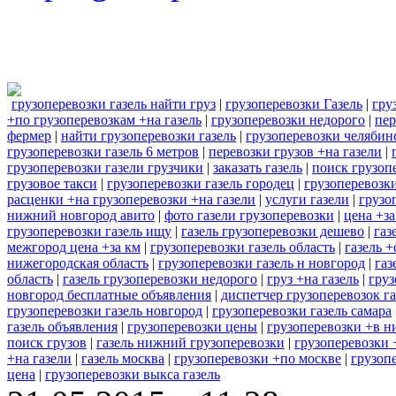
грузоперевозки газель найти груз
|
грузоперевозки Газель
|
гру
+по грузоперевозкам +на газель
|
грузоперевозки недорого
|
пер
фермер
|
найти грузоперевозки газель
|
грузоперевозки челябин
грузоперевозки газель 6 метров
|
перевозки грузов +на газели
|
грузоперевозки газели грузчики
|
заказать газель
|
поиск грузоп
грузовое такси
|
грузоперевозки газель городец
|
грузоперевозк
расценки +на грузоперевозки +на газели
|
услуги газели
|
грузо
нижний новгород авито
|
фото газели грузоперевозки
|
цена +за
грузоперевозки газель ищу
|
газель грузоперевозки дешево
|
газ
межгород цена +за км
|
грузоперевозки газель область
|
газель 
нижегородская область
|
грузоперевозки газель н новгород
|
газ
область
|
газель грузоперевозки недорого
|
груз +на газель
|
груз
новгород бесплатные объявления
|
диспетчер грузоперевозок га
грузоперевозки газель новгород
|
грузоперевозки газель самара
газель объявления
|
грузоперевозки цены
|
грузоперевозки +в 
поиск грузов
|
газель нижний грузоперевозки
|
грузоперевозки 
+на газели
|
газель москва
|
грузоперевозки +по москве
|
грузоп
цена
|
грузоперевозки выкса газель