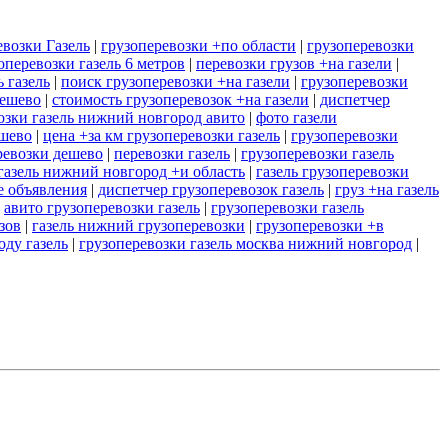
евозки Газель
|
грузоперевозки +по области
|
грузоперевозки
оперевозки газель 6 метров
|
перевозки грузов +на газели
|
ь газель
|
поиск грузоперевозки +на газели
|
грузоперевозки
дешево
|
стоимость грузоперевозок +на газели
|
диспетчер
озки газель нижний новгород авито
|
фото газели
ешево
|
цена +за км грузоперевозки газель
|
грузоперевозки
ревозки дешево
|
перевозки газель
|
грузоперевозки газель
газель нижний новгород +и область
|
газель грузоперевозки
е объявления
|
диспетчер грузоперевозок газель
|
груз +на газель
|
авито грузоперевозки газель
|
грузоперевозки газель
зов
|
газель нижний грузоперевозки
|
грузоперевозки +в
оду газель
|
грузоперевозки газель москва нижний новгород
|