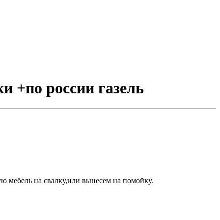
ки +по россии газель
ю мебель на свалку,или вынесем на помойку.