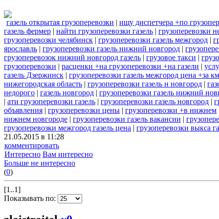
газель открытая грузоперевозки
|
ищу диспетчера +по грузопер
газель фермер
|
найти грузоперевозки газель
|
грузоперевозки н
грузоперевозки челябинск
|
грузоперевозки газель межгород
|
г
ярославль
|
грузоперевозки газель нижний новгород
|
грузопере
грузоперевозок нижний новгород газель
|
грузовое такси
|
груз
грузоперевозки
|
расценки +на грузоперевозки +на газели
|
услу
газель Дзержинск
|
грузоперевозки газель межгород цена +за к
нижегородская область
|
грузоперевозки газель н новгород
|
газ
недорого
|
газель новгород
|
грузоперевозки газель нижний нов
|
ати грузоперевозки газель
|
грузоперевозки газель новгород
|
г
объявления
|
грузоперевозки цены
|
грузоперевозки +в нижнем
нижнем новгороде
|
грузоперевозки газель вакансии
|
грузопере
грузоперевозки межгород газель цена
|
грузоперевозки выкса га
21.05.2015 в 11:28
комментировать
Интересно
Вам интересно
Больше не интересно
(
0
)
[1..1]
Показывать по: