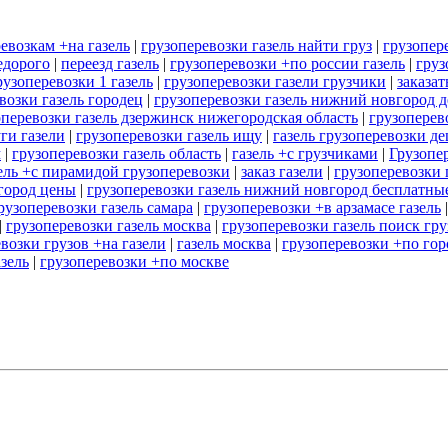
евозкам +на газель
|
грузоперевозки газель найти груз
|
грузопер
едорого
|
переезд газель
|
грузоперевозки +по россии газель
|
груз
рузоперевозки 1 газель
|
грузоперевозки газели грузчики
|
заказат
возки газель городец
|
грузоперевозки газель нижний новгород 
оперевозки газель дзержинск нижегородская область
|
грузоперев
ги газели
|
грузоперевозки газель ищу
|
газель грузоперевозки д
м
|
грузоперевозки газель область
|
газель +с грузчиками
|
Грузопе
ель +с пирамидой грузоперевозки
|
заказ газели
|
грузоперевозки 
город цены
|
грузоперевозки газель нижний новгород бесплатны
рузоперевозки газель самара
|
грузоперевозки +в арзамасе газель
|
грузоперевозки газель москва
|
грузоперевозки газель поиск гру
возки грузов +на газели
|
газель москва
|
грузоперевозки +по гор
зель
|
грузоперевозки +по москве