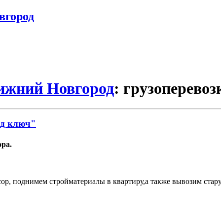
вгород
Нижний Новгород
: грузоперевоз
од ключ"
ора.
р, поднимем стройматериалы в квартиру,а также вывозим стару