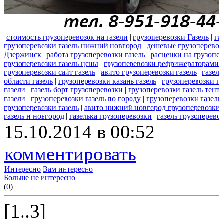
стоимость грузоперевозок на газели
|
грузоперевозки Газель
|
г
грузоперевозки газель нижний новгород
|
дешевые грузоперево
Дзержинск
|
работа грузоперевозки газель
|
расценки на грузопе
грузоперевозки газель цены
|
грузоперевозки рефрижераторами 
грузоперевозки сайт газель
|
авито грузоперевозки газель
|
газе
области газель
|
грузоперевозки казань газель
|
грузоперевозки 
газели
|
газель борт грузоперевозки
|
грузоперевозки газель тен
газели
|
грузоперевозки газель по городу
|
грузоперевозки газе
грузоперевозки газель
|
авито нижний новгород грузоперевозки
газель н новгород
|
газелька грузоперевозки
|
газель грузоперев
15.10.2014 в 00:52
комментировать
Интересно
Вам интересно
Больше не интересно
(
0
)
[1..3]