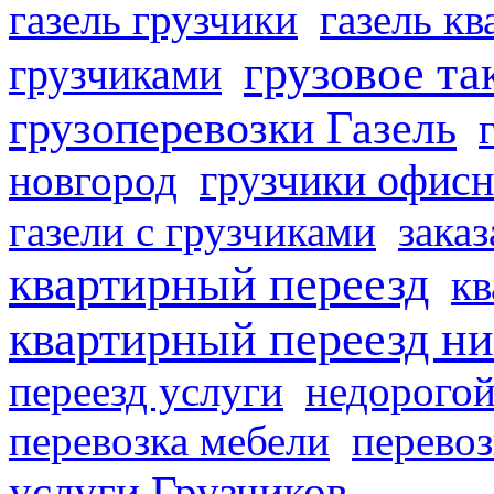
газель грузчики
газель к
грузовое та
грузчиками
грузоперевозки Газель
грузчики офисн
новгород
газели с грузчиками
заказ
квартирный переезд
кв
квартирный переезд н
переезд услуги
недорогой
перевозка мебели
перевоз
услуги Грузчиков