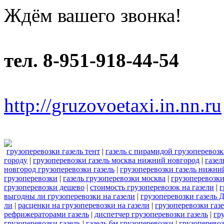
Ждём вашего звонка!
тел. 8-951-918-44-54
http://gruzovoetaxi.in.nn.ru
грузоперевозки газель тент
|
газель с пирамидой грузоперевоз
городу
|
грузоперевозки газель москва нижний новгород
|
газел
новгород грузоперевозки газель
|
грузоперевозки газель нижни
грузоперевозки
|
газель грузоперевозки москва
|
грузоперевозки
грузоперевозки дешево
|
стоимость грузоперевозок на газели
|
г
выгодны ли грузоперевозки на газели
|
грузоперевозки газель 
ли
|
расценки на грузоперевозки на газели
|
грузоперевозки газ
рефрижераторами газель
|
диспетчер грузоперевозки газель
|
гр
грузоперевозки газель
|
газель 6м грузоперевозки
|
грузоперевоз