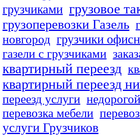
грузовое та
грузчиками
грузоперевозки Газель
грузчики офисн
новгород
газели с грузчиками
заказ
квартирный переезд
кв
квартирный переезд н
переезд услуги
недорогой
перевозка мебели
перевоз
услуги Грузчиков