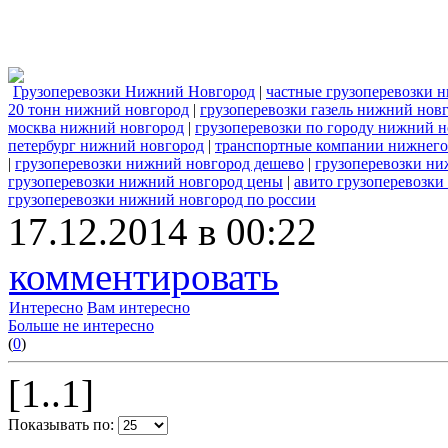
Грузоперевозки Нижний Новгород
|
частные грузоперевозки 
20 тонн нижний новгород
|
грузоперевозки газель нижний нов
москва нижний новгород
|
грузоперевозки по городу нижний 
петербург нижний новгород
|
транспортные компании нижнего 
|
грузоперевозки нижний новгород дешево
|
грузоперевозки ни
грузоперевозки нижний новгород цены
|
авито грузоперевозк
грузоперевозки нижний новгород по россии
17.12.2014 в 00:22
комментировать
Интересно
Вам интересно
Больше не интересно
(
0
)
[1..1]
Показывать по: