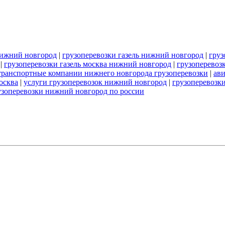
нижний новгород
|
грузоперевозки газель нижний новгород
|
груз
|
грузоперевозки газель москва нижний новгород
|
грузоперевоз
транспортные компании нижнего новгорода грузоперевозки
|
ави
осква
|
услуги грузоперевозок нижний новгород
|
грузоперевозк
узоперевозки нижний новгород по россии