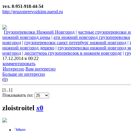
тел. 8-951-918-44-54
http://gruzoperevozkinn.narod.ru
Грузоперевозки Нижний Новгород
|
частные грузоперевозки 
нижний новгород цены
|
ати нижний новгород грузоперевозки
новгород
|
грузоперевозки санкт петербург нижний новгород
|
нижний новгород дешево
|
грузоперевозки нижний новгород м
новгород
|
диспетчера грузоперевозок в нижнем новгороде
|
гр
17.12.2014 в 00:22
комментировать
Интересно
Вам интересно
Больше не интересно
(
0
)
[1..1]
Показывать по:
zloistroitel
x
0
Эфир