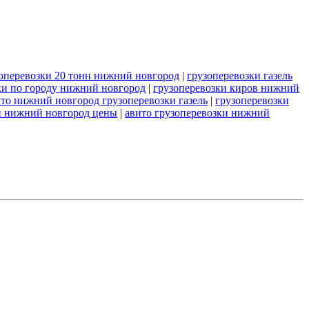
оперевозки 20 тонн нижний новгород
|
грузоперевозки газель
ки по городу нижний новгород
|
грузоперевозки киров нижний
то нижний новгород грузоперевозки газель
|
грузоперевозки
и нижний новгород цены
|
авито грузоперевозки нижний