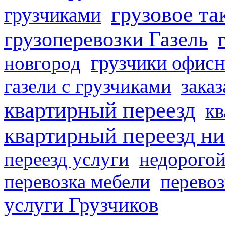
грузовое та
грузчиками
грузоперевозки Газель
грузчики офисн
новгород
газели с грузчиками
заказ
квартирный переезд
кв
квартирный переезд н
переезд услуги
недорогой
перевозка мебели
перевоз
услуги Грузчиков