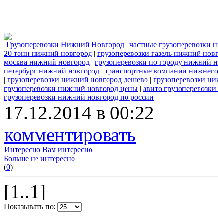
Грузоперевозки Нижний Новгород
|
частные грузоперевозки 
20 тонн нижний новгород
|
грузоперевозки газель нижний нов
москва нижний новгород
|
грузоперевозки по городу нижний 
петербург нижний новгород
|
транспортные компании нижнего 
|
грузоперевозки нижний новгород дешево
|
грузоперевозки ни
грузоперевозки нижний новгород цены
|
авито грузоперевозк
грузоперевозки нижний новгород по россии
17.12.2014 в 00:22
комментировать
Интересно
Вам интересно
Больше не интересно
(
0
)
[1..1]
Показывать по: