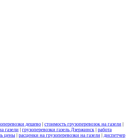
зоперевозки дешево
|
стоимость грузоперевозок на газели
|
на газели
|
грузоперевозки газель Дзержинск
|
работа
ль цены
|
расценки на грузоперевозки на газели
|
диспетчер