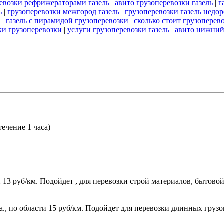
евозки рефрижераторами газель
|
авито грузоперевозки газель
|
г
ь
|
грузоперевозки межгород газель
|
грузоперевозки газель недор
т
|
газель с пирамидой грузоперевозки
|
сколько стоит грузоперево
ки грузоперевозки
|
услуги грузоперевозки газель
|
авито нижний 
течение 1 часа)
.
ти 13 руб/км. Подойдет , для перевозки строй материалов, бытов
са., по области 15 руб/км. Подойдет для перевозки длинных грузо