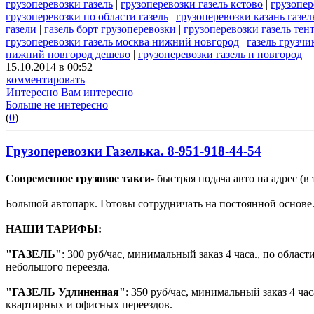
грузоперевозки газель
|
грузоперевозки газель кстово
|
грузопер
грузоперевозки по области газель
|
грузоперевозки казань газел
газели
|
газель борт грузоперевозки
|
грузоперевозки газель тен
грузоперевозки газель москва нижний новгород
|
газель грузчи
нижний новгород дешево
|
грузоперевозки газель н новгород
15.10.2014 в 00:52
комментировать
Интересно
Вам интересно
Больше не интересно
(
0
)
Грузоперевозки Газелька. 8-951-918-44-54
Современное грузовое такси
- быстрая подача авто на адрес (в 
Большой автопарк. Готовы сотрудничать на постоянной основе
НАШИ ТАРИФЫ:
"ГАЗЕЛЬ"
: 300 руб/час, минимальный заказ 4 часа., по облас
небольшого переезда.
"ГАЗЕЛЬ Удлиненная"
: 350 руб/час, минимальный заказ 4 ча
квартирных и офисных переездов.