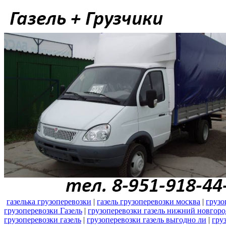
газелька грузоперевозки
|
газель грузоперевозки москва
|
грузо
грузоперевозки Газель
|
грузоперевозки газель нижний новгоро
грузоперевозки газель
|
грузоперевозки газель выгодно ли
|
гру