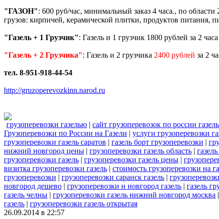
"ГАЗОН"
: 600 руб/час, минимальный заказ 4 часа., по област
грузов: кирпичей, керамической плитки, продуктов питания, пи
"Газель + 1 Грузчик"
: Газель и 1 грузчик 1800 рублей за 2 час
"Газель + 2 Грузчика"
: Газель и 2 грузчика
2400 рублей
за 2 ч
тел. 8-951-918-44-54
http://gruzoperevozkinn.narod.ru
грузоперевозки газелью
|
сайт грузоперевозок по россии газель
Грузоперевозки по России на Газели
|
услуги грузоперевозки га
грузоперевозки газель саратов
|
газель борт грузоперевозки
|
гр
нижний новгород цены
|
грузоперевозки газель область
|
газель
грузоперевозки газель
|
грузоперевозки газель цены
|
грузопере
визитка грузоперевозки газель
|
стоимость грузоперевозки на г
грузоперевозки
|
грузоперевозки саранск газель
|
грузоперевозк
новгород дешево
|
грузоперевозки н новгород газель
|
газель гр
газель челны
|
грузоперевозки газель нижний новгород москва
газель
|
грузоперевозки газель открытая
26.09.2014 в 22:57