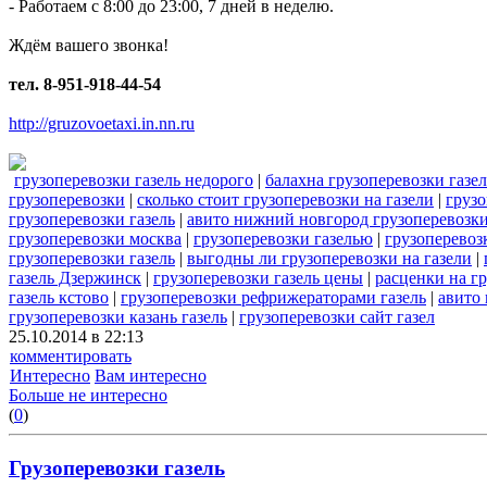
- Работаем c 8:00 до 23:00, 7 дней в неделю.
Ждём вашего звонка!
тел. 8-951-918-44-54
http://gruzovoetaxi.in.nn.ru
грузоперевозки газель недорого
|
балахна грузоперевозки газел
грузоперевозки
|
сколько стоит грузоперевозки на газели
|
грузо
грузоперевозки газель
|
авито нижний новгород грузоперевозки
грузоперевозки москва
|
грузоперевозки газелью
|
грузоперевоз
грузоперевозки газель
|
выгодны ли грузоперевозки на газели
|
газель Дзержинск
|
грузоперевозки газель цены
|
расценки на гр
газель кстово
|
грузоперевозки рефрижераторами газель
|
авито 
грузоперевозки казань газель
|
грузоперевозки сайт газел
25.10.2014 в 22:13
комментировать
Интересно
Вам интересно
Больше не интересно
(
0
)
Грузоперевозки газель