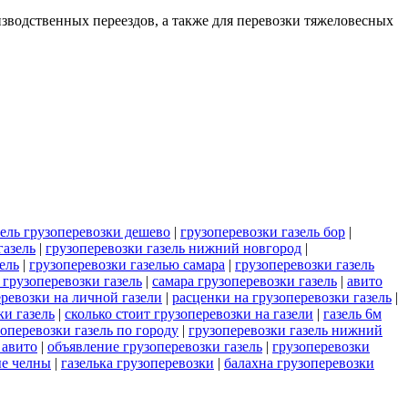
роизводственных переездов, а также для перевозки тяжеловесных
зель грузоперевозки дешево
|
грузоперевозки газель бор
|
газель
|
грузоперевозки газель нижний новгород
|
ель
|
грузоперевозки газелью самара
|
грузоперевозки газель
 грузоперевозки газель
|
самара грузоперевозки газель
|
авито
ревозки на личной газели
|
расценки на грузоперевозки газель
|
ки газель
|
сколько стоит грузоперевозки на газели
|
газель 6м
зоперевозки газель по городу
|
грузоперевозки газель нижний
 авито
|
объявление грузоперевозки газель
|
грузоперевозки
ые челны
|
газелька грузоперевозки
|
балахна грузоперевозки