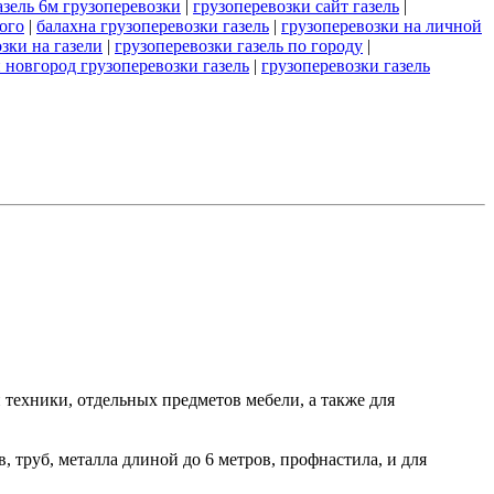
азель 6м грузоперевозки
|
грузоперевозки сайт газель
|
ого
|
балахна грузоперевозки газель
|
грузоперевозки на личной
зки на газели
|
грузоперевозки газель по городу
|
новгород грузоперевозки газель
|
грузоперевозки газель
ой техники, отдельных предметов мебели, а также для
в, труб, металла длиной до 6 метров, профнастила, и для