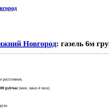
вгород
Нижний Новгород
: газель 6м гр
е расстояния.
300 руб/час
(мин. заказ 4 часа)
руза.