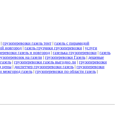
|
грузоперевозки газель тент
|
газель с пирамидой
ий новгород
|
газель грузчики грузоперевозки
|
услуги
перевозки газель н новгород
|
газелька грузоперевозки
|
газель
рузоперевозок на газели
|
грузоперевозки Газель
|
дешевые
газель
|
грузоперевозки газель выгодно ли
|
грузоперевозки
д цены
|
диспетчер грузоперевозки газель
|
грузоперевозки
и межгород газель
|
грузоперевозки по области газель
|