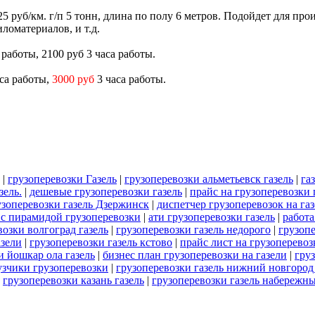
и 25 руб/км. г/п 5 тонн, длина по полу 6 метров. Подойдет для п
ломатериалов, и т.д.
а работы, 2100 руб 3 часа работы.
аса работы,
3000 руб
3 часа работы.
|
грузоперевозки Газель
|
грузоперевозки альметьевск газель
|
га
зель.
|
дешевые грузоперевозки газель
|
прайс на грузоперевозки 
узоперевозки газель Дзержинск
|
диспетчер грузоперевозок на газ
 с пирамидой грузоперевозки
|
ати грузоперевозки газель
|
работа
возки волгоград газель
|
грузоперевозки газель недорого
|
грузопе
азели
|
грузоперевозки газель кстово
|
прайс лист на грузоперевоз
и йошкар ола газель
|
бизнес план грузоперевозки на газели
|
гру
узчики грузоперевозки
|
грузоперевозки газель нижний новгород
|
грузоперевозки казань газель
|
грузоперевозки газель набережн