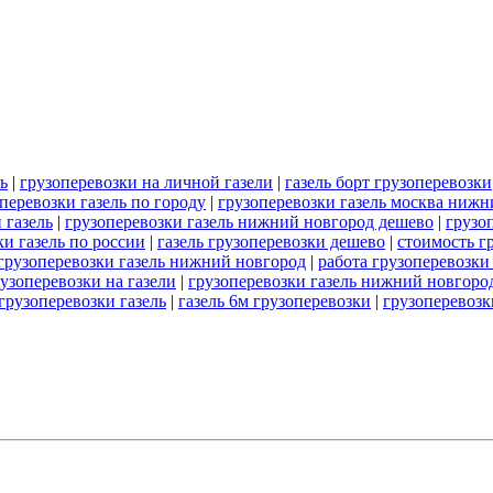
ь
|
грузоперевозки на личной газели
|
газель борт грузоперевозки
перевозки газель по городу
|
грузоперевозки газель москва нижн
 газель
|
грузоперевозки газель нижний новгород дешево
|
грузо
ки газель по россии
|
газель грузоперевозки дешево
|
стоимость г
грузоперевозки газель нижний новгород
|
работа грузоперевозки 
узоперевозки на газели
|
грузоперевозки газель нижний новгоро
грузоперевозки газель
|
газель 6м грузоперевозки
|
грузоперевозк