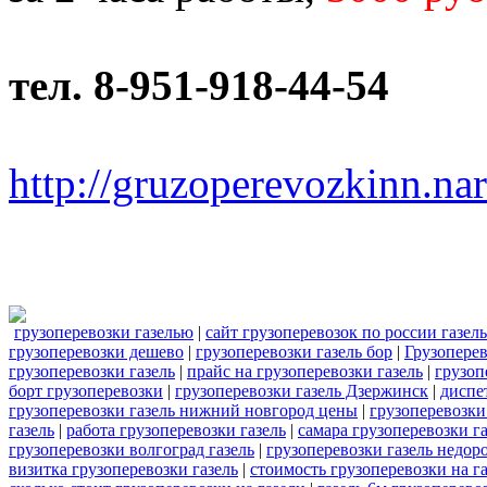
тел. 8-951-918-44-54
http://gruzoperevozkinn.na
грузоперевозки газелью
|
сайт грузоперевозок по россии газель
грузоперевозки дешево
|
грузоперевозки газель бор
|
Грузоперев
грузоперевозки газель
|
прайс на грузоперевозки газель
|
грузоп
борт грузоперевозки
|
грузоперевозки газель Дзержинск
|
диспе
грузоперевозки газель нижний новгород цены
|
грузоперевозки
газель
|
работа грузоперевозки газель
|
самара грузоперевозки га
грузоперевозки волгоград газель
|
грузоперевозки газель недор
визитка грузоперевозки газель
|
стоимость грузоперевозки на г