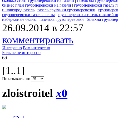
сколько стоит грузоперевозки на газели
|
газель 6м грузоперево
бизнес план грузоперевозки на газели
|
грузоперевозки газель п
н новгород газель
|
газель грузчики грузоперевозки
|
грузопере
грузоперевозки газель челны
|
грузоперевозки газель нижний н
набережные челны
|
газелька грузоперевозки
|
балахна грузопер
26.09.2014 в 22:57
комментировать
Интересно
Вам интересно
Больше не интересно
(
0
)
[1..1]
Показывать по:
zloistroitel
x
0