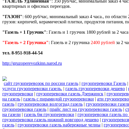
"ГАЗЕЛЬ Удлиненная"
: 350 руб/час, минимальный заказ 4 ча
квартирных и офисных переездов.
"ГАЗОН"
: 600 руб/час, минимальный заказ 4 часа., по област
грузов: кирпичей, керамической плитки, продуктов питания, пи
"Газель + 1 Грузчик"
: Газель и 1 грузчик 1800 рублей за 2 час
"Газель + 2 Грузчика"
: Газель и 2 грузчика
2400 рублей
за 2 ч
тел. 8-951-918-44-54
http://gruzoperevozkinn.narod.ru
сайт грузоперевозок по россии газель
|
грузоперевозки Газель
услуги грузоперевозки газель.
|
газель грузоперевозки дешево
|
грузоперевозки
|
грузоперевозки газель Дзержинск
|
грузоперев
на газель
|
газель с пирамидой грузоперевозки
|
ати грузоперево
газель
|
грузоперевозки волгоград газель
|
грузоперевозки газел
грузоперевозки газель
|
прайс лист на грузоперевозки газель
|
с
на газели
|
газель 6м грузоперевозки
|
грузоперевозки газель по
грузоперевозки газель нижний новгород дешево
|
грузоперевоз
газель
|
грузоперевозки газель набережные челны
|
грузоперево