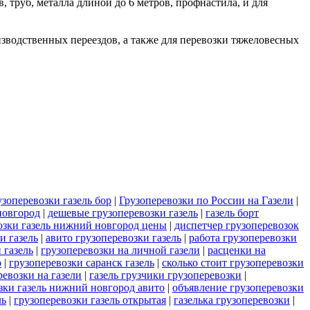
в, труб, металла длиной до 6 метров, профнастила, и для
роизводственных переездов, а также для перевозки тяжеловесных
узоперевозки газель бор
|
Грузоперевозки по России на Газели
|
новгород
|
дешевые грузоперевозки газель
|
газель борт
озки газель нижний новгород цены
|
диспетчер грузоперевозок
и газель
|
авито грузоперевозки газель
|
работа грузоперевозки
 газель
|
грузоперевозки на личной газели
|
расценки на
о
|
грузоперевозки саранск газель
|
сколько стоит грузоперевозки
ревозки на газели
|
газель грузчики грузоперевозки
|
зки газель нижний новгород авито
|
объявление грузоперевозки
ль
|
грузоперевозки газель открытая
|
газелька грузоперевозки
|