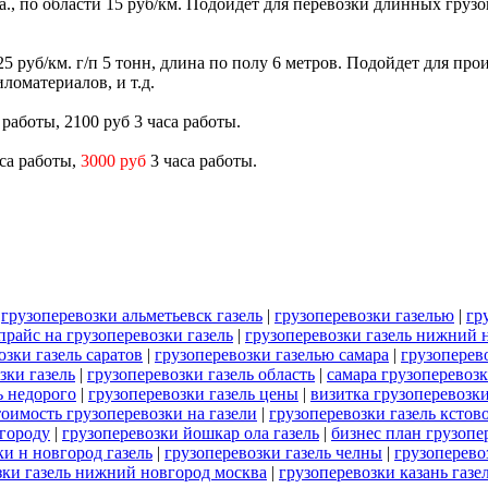
са., по области 15 руб/км. Подойдет для перевозки длинных грузо
и 25 руб/км. г/п 5 тонн, длина по полу 6 метров. Подойдет для п
ломатериалов, и т.д.
а работы, 2100 руб 3 часа работы.
аса работы,
3000 руб
3 часа работы.
|
грузоперевозки альметьевск газель
|
грузоперевозки газелью
|
гр
прайс на грузоперевозки газель
|
грузоперевозки газель нижний 
озки газель саратов
|
грузоперевозки газелью самара
|
грузоперев
зки газель
|
грузоперевозки газель область
|
самара грузоперевозк
ь недорого
|
грузоперевозки газель цены
|
визитка грузоперевозки
тоимость грузоперевозки на газели
|
грузоперевозки газель кстов
 городу
|
грузоперевозки йошкар ола газель
|
бизнес план грузопе
ки н новгород газель
|
грузоперевозки газель челны
|
грузоперево
зки газель нижний новгород москва
|
грузоперевозки казань газе