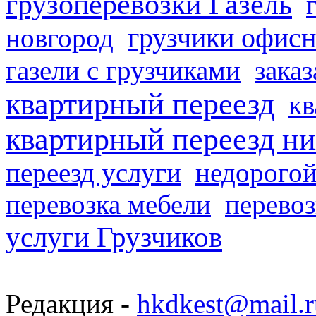
грузоперевозки Газель
грузчики офисн
новгород
газели с грузчиками
заказ
квартирный переезд
кв
квартирный переезд н
переезд услуги
недорогой
перевозка мебели
перевоз
услуги Грузчиков
Редакция -
hkdkest@mail.r