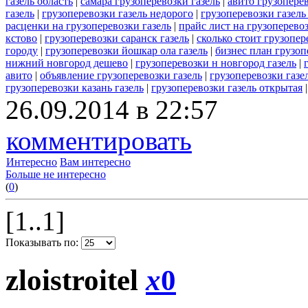
газель область
|
самара грузоперевозки газель
|
авито грузоперев
газель
|
грузоперевозки газель недорого
|
грузоперевозки газель
расценки на грузоперевозки газель
|
прайс лист на грузоперевоз
кстово
|
грузоперевозки саранск газель
|
сколько стоит грузопер
городу
|
грузоперевозки йошкар ола газель
|
бизнес план грузоп
нижний новгород дешево
|
грузоперевозки н новгород газель
|
авито
|
объявление грузоперевозки газель
|
грузоперевозки газ
грузоперевозки казань газель
|
грузоперевозки газель открытая
26.09.2014 в 22:57
комментировать
Интересно
Вам интересно
Больше не интересно
(
0
)
[1..1]
Показывать по:
zloistroitel
x
0