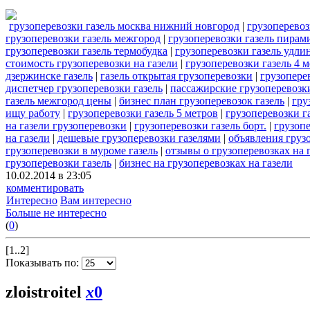
грузоперевозки газель москва нижний новгород
|
грузоперевоз
грузоперевозки газель межгород
|
грузоперевозки газель пирам
грузоперевозки газель термобудка
|
грузоперевозки газель удли
стоимость грузоперевозки на газели
|
грузоперевозки газель 4 м
дзержинске газель
|
газель открытая грузоперевозки
|
грузоперев
диспетчер грузоперевозки газель
|
пассажирские грузоперевозки
газель межгород цены
|
бизнес план грузоперевозок газель
|
гру
ищу работу
|
грузоперевозки газель 5 метров
|
грузоперевозки г
на газели грузоперевозки
|
грузоперевозки газель борт.
|
грузопе
на газели
|
дешевые грузоперевозки газелями
|
объявления грузо
грузоперевозки в муроме газель
|
отзывы о грузоперевозках на 
грузоперевозки газель
|
бизнес на грузоперевозках на газели
10.02.2014 в 23:05
комментировать
Интересно
Вам интересно
Больше не интересно
(
0
)
[1..2]
Показывать по:
zloistroitel
x
0