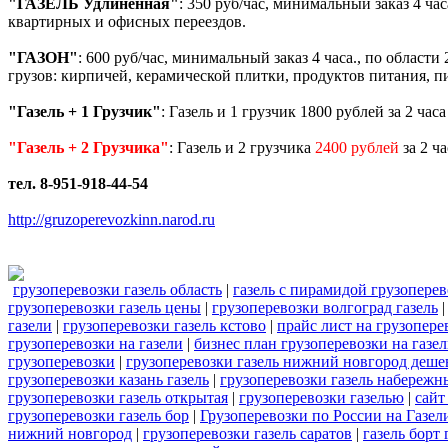
"ГАЗЕЛЬ Удлиненная"
: 350 руб/час, минимальный заказ 4 ча
квартирных и офисных переездов.
"ГАЗОН"
: 600 руб/час, минимальный заказ 4 часа., по област
грузов: кирпичей, керамической плитки, продуктов питания, пи
"Газель + 1 Грузчик"
: Газель и 1 грузчик 1800 рублей за 2 час
"Газель + 2 Грузчика"
: Газель и 2 грузчика
2400 рублей
за 2 ч
тел. 8-951-918-44-54
http://gruzoperevozkinn.narod.ru
грузоперевозки газель область
|
газель с пирамидой грузопере
грузоперевозки газель цены
|
грузоперевозки волгоград газель
газели
|
грузоперевозки газель кстово
|
прайс лист на грузопере
грузоперевозки на газели
|
бизнес план грузоперевозки на газе
грузоперевозки
|
грузоперевозки газель нижний новгород деше
грузоперевозки казань газель
|
грузоперевозки газель набережн
грузоперевозки газель открытая
|
грузоперевозки газелью
|
сайт
грузоперевозки газель бор
|
Грузоперевозки по России на Газел
нижний новгород
|
грузоперевозки газель саратов
|
газель борт