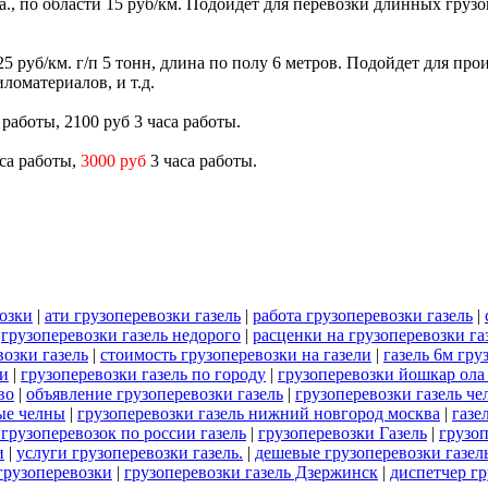
са., по области 15 руб/км. Подойдет для перевозки длинных грузо
и 25 руб/км. г/п 5 тонн, длина по полу 6 метров. Подойдет для п
ломатериалов, и т.д.
а работы, 2100 руб 3 часа работы.
аса работы,
3000 руб
3 часа работы.
возки
|
ати грузоперевозки газель
|
работа грузоперевозки газель
|
|
грузоперевозки газель недорого
|
расценки на грузоперевозки га
возки газель
|
стоимость грузоперевозки на газели
|
газель 6м гру
ли
|
грузоперевозки газель по городу
|
грузоперевозки йошкар ола 
во
|
объявление грузоперевозки газель
|
грузоперевозки газель ч
ые челны
|
грузоперевозки газель нижний новгород москва
|
газе
 грузоперевозок по россии газель
|
грузоперевозки Газель
|
грузоп
и
|
услуги грузоперевозки газель.
|
дешевые грузоперевозки газел
 грузоперевозки
|
грузоперевозки газель Дзержинск
|
диспетчер гр