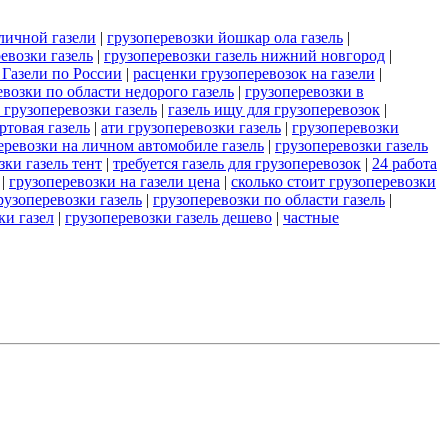
личной газели
|
грузоперевозки йошкар ола газель
|
евозки газель
|
грузоперевозки газель нижний новгород
|
 Газели по России
|
расценки грузоперевозок на газели
|
евозки по области недорого газель
|
грузоперевозки в
 грузоперевозки газель
|
газель ищу для грузоперевозок
|
ртовая газель
|
ати грузоперевозки газель
|
грузоперевозки
еревозки на личном автомобиле газель
|
грузоперевозки газель
зки газель тент
|
требуется газель для грузоперевозок
|
24 работа
|
грузоперевозки на газели цена
|
сколько стоит грузоперевозки
рузоперевозки газель
|
грузоперевозки по области газель
|
ки газел
|
грузоперевозки газель дешево
|
частные