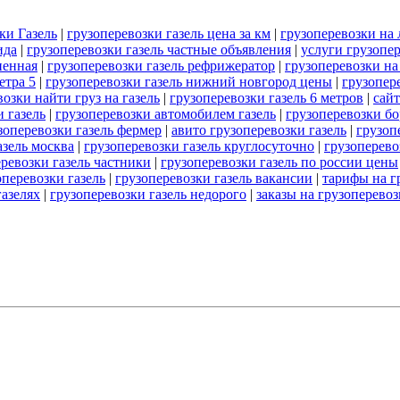
ки Газель
|
грузоперевозки газель цена за км
|
грузоперевозки на 
ида
|
грузоперевозки газель частные объявления
|
услуги грузопер
ненная
|
грузоперевозки газель рефрижератор
|
грузоперевозки на
етра 5
|
грузоперевозки газель нижний новгород цены
|
грузопер
озки найти груз на газель
|
грузоперевозки газель 6 метров
|
сайт
 газель
|
грузоперевозки автомобилем газель
|
грузоперевозки бо
зоперевозки газель фермер
|
авито грузоперевозки газель
|
грузоп
азель москва
|
грузоперевозки газель круглосуточно
|
грузоперево
ревозки газель частники
|
грузоперевозки газель по россии цены
перевозки газель
|
грузоперевозки газель вакансии
|
тарифы на г
газелях
|
грузоперевозки газель недорого
|
заказы на грузоперевоз