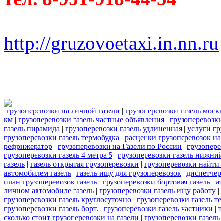
http://gruzovoetaxi.in.nn.ru
грузоперевозки на личной газели
|
грузоперевозки газель мос
км
|
грузоперевозки газель частные объявления
|
грузоперевозки
газель пирамида
|
грузоперевозки газель удлиненная
|
услуги гр
грузоперевозки газель термобудка
|
расценки грузоперевозок на
рефрижератор
|
грузоперевозки на Газели по России
|
грузопере
грузоперевозки газель 4 метра 5
|
грузоперевозки газель нижни
газель
|
газель открытая грузоперевозки
|
грузоперевозки найти 
автомобилем газель
|
газель ищу для грузоперевозок
|
диспетчер
план грузоперевозок газель
|
грузоперевозки бортовая газель
|
а
личном автомобиле газель
|
грузоперевозки газель ищу работу
|
грузоперевозки газель круглосуточно
|
грузоперевозки газель т
грузоперевозки газель борт.
|
грузоперевозки газель частники
|
сколько стоит грузоперевозки на газели
|
грузоперевозки газель