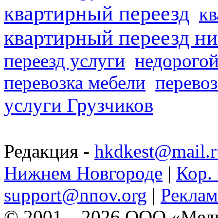
квартирный переезд
кв
квартирный переезд н
переезд услуги
недорогой
перевозка мебели
перевоз
услуги Грузчиков
Редакция -
hkdkest@mail.r
Нижнем Новгороде
|
Кор. 
support@nnov.org
|
Реклам
© 2001—2026 ООО «Медиа 