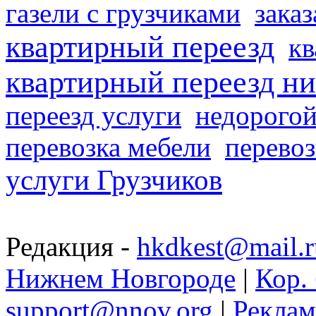
газели с грузчиками
заказ
квартирный переезд
кв
квартирный переезд н
переезд услуги
недорогой
перевозка мебели
перевоз
услуги Грузчиков
Редакция -
hkdkest@mail.r
Нижнем Новгороде
|
Кор. 
support@nnov.org
|
Реклам