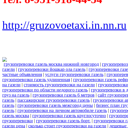
http://gruzovoetaxi.in.nn.ru
грузоперевозки газель москва нижний новгород
|
грузоперевоз
газели
|
грузоперевозки йошкар ола газель
|
грузоперевозки газ
частные объявления
|
услуги грузоперевозки газель
|
грузопере
грузоперевозки газель удлиненная
|
грузоперевозки газель реф
на газели
|
стоимость грузоперевозки на газели
|
грузоперевозки
грузоперевозки по области недорого газель
|
грузоперевозки в 
груз на газель
|
грузоперевозки газель 6 метров
|
сайт грузопере
газель
|
пассажирские грузоперевозки газель
|
грузоперевозки а
газель
|
грузоперевозки газель межгород цены
|
бизнес план гру
газель
|
грузоперевозки на личном автомобиле газель
|
грузопер
газель москва
|
грузоперевозки газель круглосуточно
|
грузопере
грузоперевозки
|
грузоперевозки газель борт.
|
грузоперевозки г
газели цена
|
сколько стоит грузоперевозки на газели
|
дешевые 