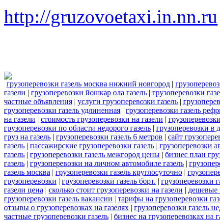
http://gruzovoetaxi.in.nn.ru
грузоперевозки газель москва нижний новгород
|
грузоперевоз
газели
|
грузоперевозки йошкар ола газель
|
грузоперевозки газ
частные объявления
|
услуги грузоперевозки газель
|
грузопере
грузоперевозки газель удлиненная
|
грузоперевозки газель реф
на газели
|
стоимость грузоперевозки на газели
|
грузоперевозки
грузоперевозки по области недорого газель
|
грузоперевозки в 
груз на газель
|
грузоперевозки газель 6 метров
|
сайт грузопере
газель
|
пассажирские грузоперевозки газель
|
грузоперевозки а
газель
|
грузоперевозки газель межгород цены
|
бизнес план гру
газель
|
грузоперевозки на личном автомобиле газель
|
грузопер
газель москва
|
грузоперевозки газель круглосуточно
|
грузопере
грузоперевозки
|
грузоперевозки газель борт.
|
грузоперевозки г
газели цена
|
сколько стоит грузоперевозки на газели
|
дешевые 
грузоперевозки газель вакансии
|
тарифы на грузоперевозки газ
отзывы о грузоперевозках на газелях
|
грузоперевозки газель н
частные грузоперевозки газель
|
бизнес на грузоперевозках на г