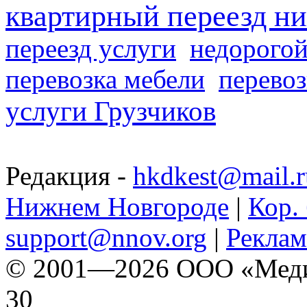
квартирный переезд н
переезд услуги
недорогой
перевозка мебели
перевоз
услуги Грузчиков
Редакция -
hkdkest@mail.r
Нижнем Новгороде
|
Кор. 
support@nnov.org
|
Реклам
© 2001—2026 ООО «Медиа 
30