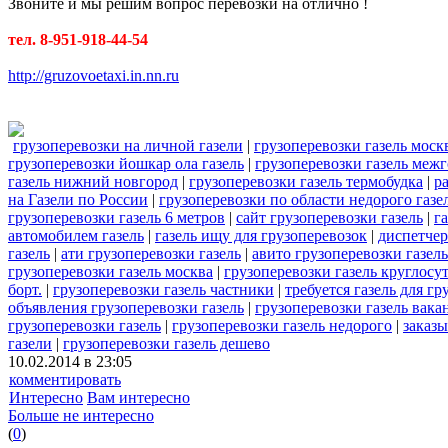
Звоните и мы решим вопрос перевозки на отлично !
тел. 8-951-918-44-54
http://gruzovoetaxi.in.nn.ru
грузоперевозки на личной газели
|
грузоперевозки газель мос
грузоперевозки йошкар ола газель
|
грузоперевозки газель меж
газель нижний новгород
|
грузоперевозки газель термобудка
|
р
на Газели по России
|
грузоперевозки по области недорого газе
грузоперевозки газель 6 метров
|
сайт грузоперевозки газель
|
г
автомобилем газель
|
газель ищу для грузоперевозок
|
диспетчер
газель
|
ати грузоперевозки газель
|
авито грузоперевозки газель
грузоперевозки газель москва
|
грузоперевозки газель круглосу
борт.
|
грузоперевозки газель частники
|
требуется газель для гр
объявления грузоперевозки газель
|
грузоперевозки газель вака
грузоперевозки газель
|
грузоперевозки газель недорого
|
заказы
газели
|
грузоперевозки газель дешево
10.02.2014 в 23:05
комментировать
Интересно
Вам интересно
Больше не интересно
(
0
)