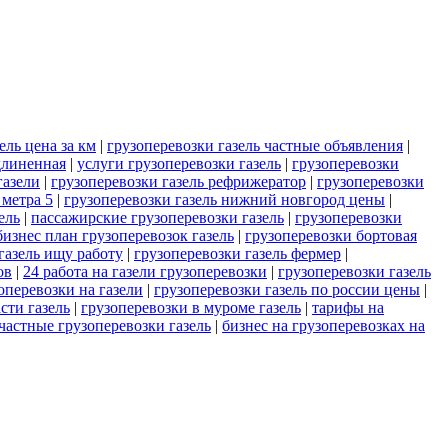
ель цена за км
|
грузоперевозки газель частные объявления
|
длиненная
|
услуги грузоперевозки газель
|
грузоперевозки
газели
|
грузоперевозки газель рефрижератор
|
грузоперевозки
 метра 5
|
грузоперевозки газель нижний новгород цены
|
ель
|
пассажирские грузоперевозки газель
|
грузоперевозки
бизнес план грузоперевозок газель
|
грузоперевозки бортовая
газель ищу работу
|
грузоперевозки газель фермер
|
ов
|
24 работа на газели грузоперевозки
|
грузоперевозки газель
оперевозки на газели
|
грузоперевозки газель по россии цены
|
сти газель
|
грузоперевозки в муроме газель
|
тарифы на
частные грузоперевозки газель
|
бизнес на грузоперевозках на