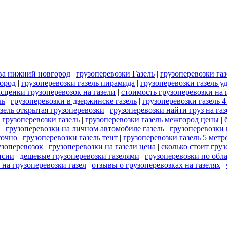
ква нижний новгород
|
грузоперевозки Газель
|
грузоперевозки газ
город
|
грузоперевозки газель пирамида
|
грузоперевозки газель у
асценки грузоперевозок на газели
|
стоимость грузоперевозки на 
ль
|
грузоперевозки в дзержинске газель
|
грузоперевозки газель 4
азель открытая грузоперевозки
|
грузоперевозки найти груз на газ
 грузоперевозки газель
|
грузоперевозки газель межгород цены
|
|
грузоперевозки на личном автомобиле газель
|
грузоперевозки 
точно
|
грузоперевозки газель тент
|
грузоперевозки газель 5 метр
узоперевозок
|
грузоперевозки на газели цена
|
сколько стоит груз
нсии
|
дешевые грузоперевозки газелями
|
грузоперевозки по обла
 на грузоперевозки газел
|
отзывы о грузоперевозках на газелях
|