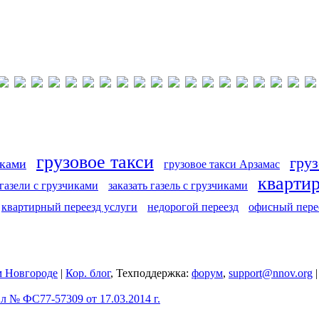
грузовое такси
груз
иками
грузовое такси Арзамас
кварти
 газели с грузчиками
заказать газель с грузчиками
квартирный переезд услуги
недорогой переезд
офисный пере
 Новгороде
|
Кор. блог
, Техподдержка:
форум
,
support@nnov.org
 № ФС77-57309 от 17.03.2014 г.