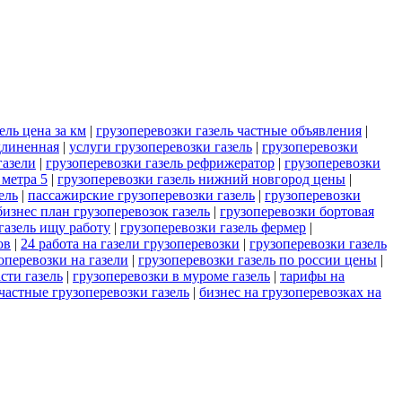
ель цена за км
|
грузоперевозки газель частные объявления
|
длиненная
|
услуги грузоперевозки газель
|
грузоперевозки
газели
|
грузоперевозки газель рефрижератор
|
грузоперевозки
 метра 5
|
грузоперевозки газель нижний новгород цены
|
ель
|
пассажирские грузоперевозки газель
|
грузоперевозки
бизнес план грузоперевозок газель
|
грузоперевозки бортовая
газель ищу работу
|
грузоперевозки газель фермер
|
ов
|
24 работа на газели грузоперевозки
|
грузоперевозки газель
оперевозки на газели
|
грузоперевозки газель по россии цены
|
сти газель
|
грузоперевозки в муроме газель
|
тарифы на
частные грузоперевозки газель
|
бизнес на грузоперевозках на