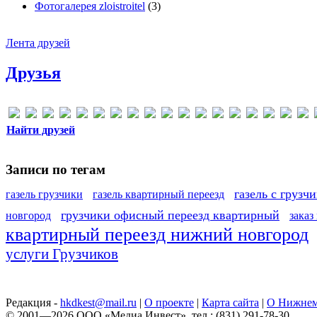
Фотогалерея zloistroitel
(3)
Лента друзей
Друзья
Найти друзей
Записи по тегам
газель с грузч
газель грузчики
газель квартирный переезд
грузчики офисный переезд квартирный
новгород
заказ
квартирный переезд нижний новгород
услуги Грузчиков
Редакция -
hkdkest@mail.ru
|
О проекте
|
Карта сайта
|
О Нижнем
© 2001—2026 ООО «Медиа Инвест», тел.: (831) 291-78-30