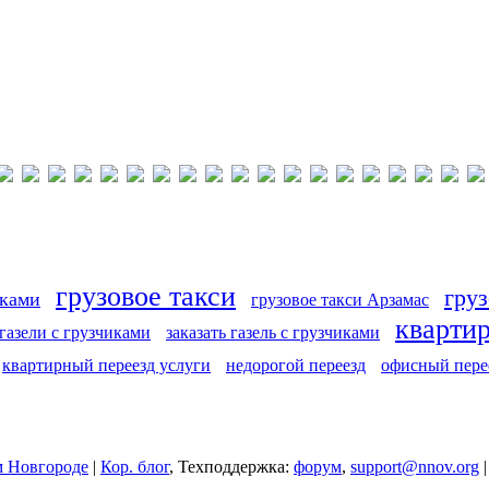
грузовое такси
груз
иками
грузовое такси Арзамас
кварти
 газели с грузчиками
заказать газель с грузчиками
квартирный переезд услуги
недорогой переезд
офисный пере
 Новгороде
|
Кор. блог
, Техподдержка:
форум
,
support@nnov.org