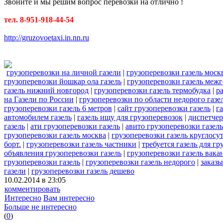
Звоните и мы решим вопрос перевозки на отлично !
тел. 8-951-918-44-54
http://gruzovoetaxi.in.nn.ru
грузоперевозки на личной газели
|
грузоперевозки газель мос
грузоперевозки йошкар ола газель
|
грузоперевозки газель меж
газель нижний новгород
|
грузоперевозки газель термобудка
|
р
на Газели по России
|
грузоперевозки по области недорого газе
грузоперевозки газель 6 метров
|
сайт грузоперевозки газель
|
г
автомобилем газель
|
газель ищу для грузоперевозок
|
диспетчер
газель
|
ати грузоперевозки газель
|
авито грузоперевозки газель
грузоперевозки газель москва
|
грузоперевозки газель круглосу
борт.
|
грузоперевозки газель частники
|
требуется газель для гр
объявления грузоперевозки газель
|
грузоперевозки газель вака
грузоперевозки газель
|
грузоперевозки газель недорого
|
заказы
газели
|
грузоперевозки газель дешево
10.02.2014 в 23:05
комментировать
Интересно
Вам интересно
Больше не интересно
(
0
)