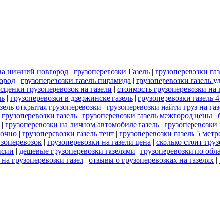
ква нижний новгород
|
грузоперевозки Газель
|
грузоперевозки газ
город
|
грузоперевозки газель пирамида
|
грузоперевозки газель у
асценки грузоперевозок на газели
|
стоимость грузоперевозки на 
ль
|
грузоперевозки в дзержинске газель
|
грузоперевозки газель 4
азель открытая грузоперевозки
|
грузоперевозки найти груз на газ
 грузоперевозки газель
|
грузоперевозки газель межгород цены
|
|
грузоперевозки на личном автомобиле газель
|
грузоперевозки 
точно
|
грузоперевозки газель тент
|
грузоперевозки газель 5 метр
узоперевозок
|
грузоперевозки на газели цена
|
сколько стоит груз
нсии
|
дешевые грузоперевозки газелями
|
грузоперевозки по обла
 на грузоперевозки газел
|
отзывы о грузоперевозках на газелях
|