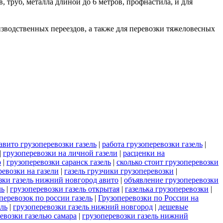
в, труб, металла длиной до 6 метров, профнастила, и для
роизводственных переездов, а также для перевозки тяжеловесных
авито грузоперевозки газель
|
работа грузоперевозки газель
|
|
грузоперевозки на личной газели
|
расценки на
о
|
грузоперевозки саранск газель
|
сколько стоит грузоперевозки
ревозки на газели
|
газель грузчики грузоперевозки
|
зки газель нижний новгород авито
|
объявление грузоперевозки
ль
|
грузоперевозки газель открытая
|
газелька грузоперевозки
|
перевозок по россии газель
|
Грузоперевозки по России на
ель
|
грузоперевозки газель нижний новгород
|
дешевые
евозки газелью самара
|
грузоперевозки газель нижний