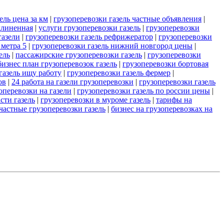
ель цена за км
|
грузоперевозки газель частные объявления
|
длиненная
|
услуги грузоперевозки газель
|
грузоперевозки
газели
|
грузоперевозки газель рефрижератор
|
грузоперевозки
 метра 5
|
грузоперевозки газель нижний новгород цены
|
ель
|
пассажирские грузоперевозки газель
|
грузоперевозки
бизнес план грузоперевозок газель
|
грузоперевозки бортовая
газель ищу работу
|
грузоперевозки газель фермер
|
ов
|
24 работа на газели грузоперевозки
|
грузоперевозки газель
оперевозки на газели
|
грузоперевозки газель по россии цены
|
сти газель
|
грузоперевозки в муроме газель
|
тарифы на
частные грузоперевозки газель
|
бизнес на грузоперевозках на