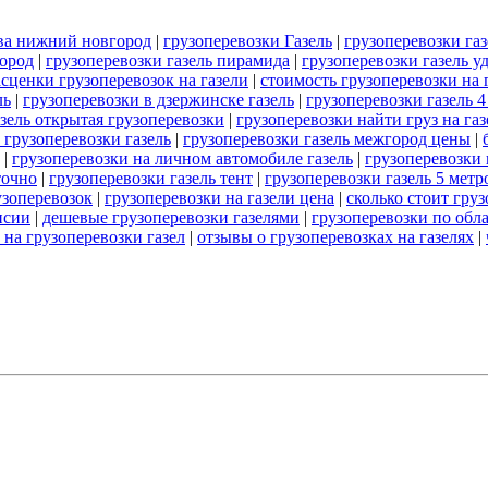
ква нижний новгород
|
грузоперевозки Газель
|
грузоперевозки газ
город
|
грузоперевозки газель пирамида
|
грузоперевозки газель у
асценки грузоперевозок на газели
|
стоимость грузоперевозки на 
ль
|
грузоперевозки в дзержинске газель
|
грузоперевозки газель 4
азель открытая грузоперевозки
|
грузоперевозки найти груз на газ
 грузоперевозки газель
|
грузоперевозки газель межгород цены
|
|
грузоперевозки на личном автомобиле газель
|
грузоперевозки 
точно
|
грузоперевозки газель тент
|
грузоперевозки газель 5 метр
узоперевозок
|
грузоперевозки на газели цена
|
сколько стоит груз
нсии
|
дешевые грузоперевозки газелями
|
грузоперевозки по обла
 на грузоперевозки газел
|
отзывы о грузоперевозках на газелях
|