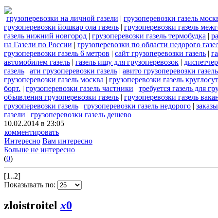
грузоперевозки на личной газели
|
грузоперевозки газель мос
грузоперевозки йошкар ола газель
|
грузоперевозки газель меж
газель нижний новгород
|
грузоперевозки газель термобудка
|
р
на Газели по России
|
грузоперевозки по области недорого газе
грузоперевозки газель 6 метров
|
сайт грузоперевозки газель
|
г
автомобилем газель
|
газель ищу для грузоперевозок
|
диспетчер
газель
|
ати грузоперевозки газель
|
авито грузоперевозки газель
грузоперевозки газель москва
|
грузоперевозки газель круглосу
борт.
|
грузоперевозки газель частники
|
требуется газель для гр
объявления грузоперевозки газель
|
грузоперевозки газель вака
грузоперевозки газель
|
грузоперевозки газель недорого
|
заказы
газели
|
грузоперевозки газель дешево
10.02.2014 в 23:05
комментировать
Интересно
Вам интересно
Больше не интересно
(
0
)
[1..2]
Показывать по:
zloistroitel
x
0