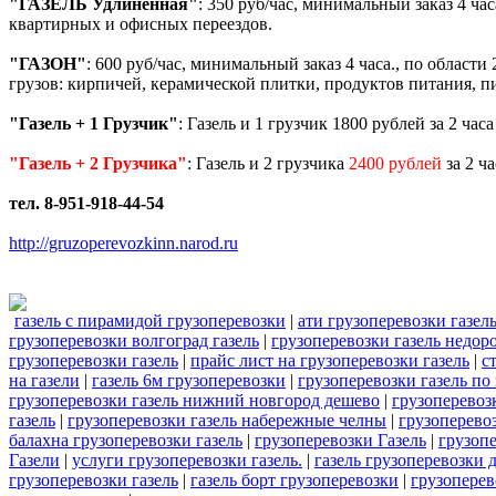
"ГАЗЕЛЬ Удлиненная"
: 350 руб/час, минимальный заказ 4 ча
квартирных и офисных переездов.
"ГАЗОН"
: 600 руб/час, минимальный заказ 4 часа., по област
грузов: кирпичей, керамической плитки, продуктов питания, пи
"Газель + 1 Грузчик"
: Газель и 1 грузчик 1800 рублей за 2 час
"Газель + 2 Грузчика"
: Газель и 2 грузчика
2400 рублей
за 2 ч
тел. 8-951-918-44-54
http://gruzoperevozkinn.narod.ru
газель с пирамидой грузоперевозки
|
ати грузоперевозки газел
грузоперевозки волгоград газель
|
грузоперевозки газель недор
грузоперевозки газель
|
прайс лист на грузоперевозки газель
|
с
на газели
|
газель 6м грузоперевозки
|
грузоперевозки газель по
грузоперевозки газель нижний новгород дешево
|
грузоперевоз
газель
|
грузоперевозки газель набережные челны
|
грузоперево
балахна грузоперевозки газель
|
грузоперевозки Газель
|
грузопе
Газели
|
услуги грузоперевозки газель.
|
газель грузоперевозки 
грузоперевозки газель
|
газель борт грузоперевозки
|
грузоперев