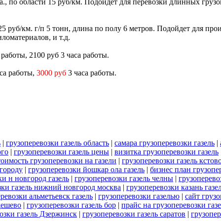
са., по области 15 руб/км. Подойдет для перевозки длинных грузо
и 25 руб/км. г/п 5 тонн, длина по полу 6 метров. Подойдет для п
ломатериалов, и т.д.
а работы, 2100 руб 3 часа работы.
аса работы,
3000 руб
3 часа работы.
ь
|
грузоперевозки газель область
|
самара грузоперевозки газель
|
ого
|
грузоперевозки газель цены
|
визитка грузоперевозки газель
тоимость грузоперевозки на газели
|
грузоперевозки газель кстов
 городу
|
грузоперевозки йошкар ола газель
|
бизнес план грузопе
ки н новгород газель
|
грузоперевозки газель челны
|
грузоперево
зки газель нижний новгород москва
|
грузоперевозки казань газе
ревозки альметьевск газель
|
грузоперевозки газелью
|
сайт грузо
дешево
|
грузоперевозки газель бор
|
прайс на грузоперевозки газ
озки газель Дзержинск
|
грузоперевозки газель саратов
|
грузопер