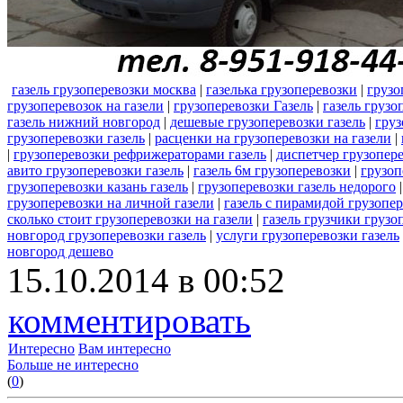
газель грузоперевозки москва
|
газелька грузоперевозки
|
грузо
грузоперевозок на газели
|
грузоперевозки Газель
|
газель грузо
газель нижний новгород
|
дешевые грузоперевозки газель
|
груз
грузоперевозки газель
|
расценки на грузоперевозки на газели
|
|
грузоперевозки рефрижераторами газель
|
диспетчер грузопере
авито грузоперевозки газель
|
газель 6м грузоперевозки
|
грузоп
грузоперевозки казань газель
|
грузоперевозки газель недорого
грузоперевозки на личной газели
|
газель с пирамидой грузопе
сколько стоит грузоперевозки на газели
|
газель грузчики грузо
новгород грузоперевозки газель
|
услуги грузоперевозки газель
новгород дешево
15.10.2014 в 00:52
комментировать
Интересно
Вам интересно
Больше не интересно
(
0
)