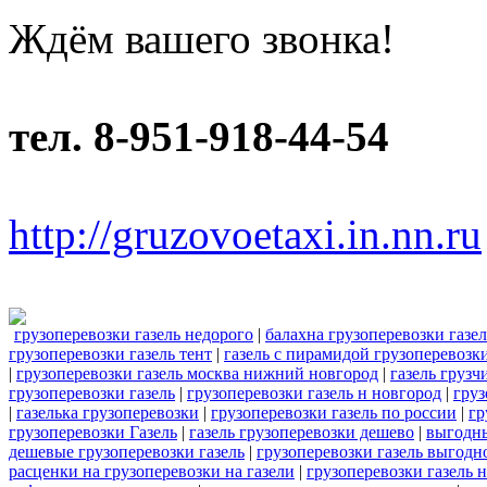
Ждём вашего звонка!
тел. 8-951-918-44-54
http://gruzovoetaxi.in.nn.ru
грузоперевозки газель недорого
|
балахна грузоперевозки газел
грузоперевозки газель тент
|
газель с пирамидой грузоперевозк
|
грузоперевозки газель москва нижний новгород
|
газель грузч
грузоперевозки газель
|
грузоперевозки газель н новгород
|
груз
|
газелька грузоперевозки
|
грузоперевозки газель по россии
|
гр
грузоперевозки Газель
|
газель грузоперевозки дешево
|
выгодны
дешевые грузоперевозки газель
|
грузоперевозки газель выгодн
расценки на грузоперевозки на газели
|
грузоперевозки газель