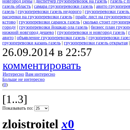
новгород цены
|
диспетчер грузоперевозок на газель
|
газель с 
газель область
|
самара грузоперевозки газель
|
авито грузоперев
газель
|
грузоперевозки газель недорого
|
грузоперевозки газель
расценки на грузоперевозки газель
|
прайс лист на грузоперевоз
кстово
|
грузоперевозки саранск газель
|
сколько стоит грузопер
городу
|
грузоперевозки йошкар ола газель
|
бизнес план грузоп
нижний новгород дешево
|
грузоперевозки н новгород газель
|
авито
|
объявление грузоперевозки газель
|
грузоперевозки газ
грузоперевозки казань газель
|
грузоперевозки газель открытая
26.09.2014 в 22:57
комментировать
Интересно
Вам интересно
Больше не интересно
(
0
)
[1..3]
Показывать по:
zloistroitel
x
0