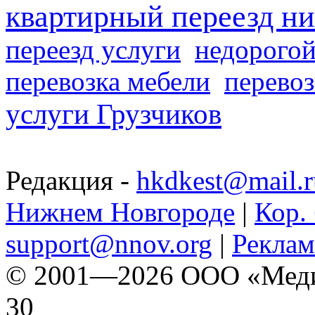
квартирный переезд н
переезд услуги
недорогой
перевозка мебели
перевоз
услуги Грузчиков
Редакция -
hkdkest@mail.r
Нижнем Новгороде
|
Кор. 
support@nnov.org
|
Реклам
© 2001—2026 ООО «Медиа 
30