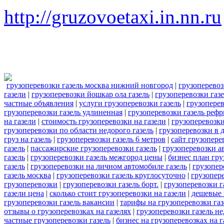
http://gruzovoetaxi.in.nn.ru
грузоперевозки газель москва нижний новгород
|
грузоперевоз
газели
|
грузоперевозки йошкар ола газель
|
грузоперевозки газ
частные объявления
|
услуги грузоперевозки газель
|
грузопере
грузоперевозки газель удлиненная
|
грузоперевозки газель реф
на газели
|
стоимость грузоперевозки на газели
|
грузоперевозки
грузоперевозки по области недорого газель
|
грузоперевозки в 
груз на газель
|
грузоперевозки газель 6 метров
|
сайт грузопере
газель
|
пассажирские грузоперевозки газель
|
грузоперевозки а
газель
|
грузоперевозки газель межгород цены
|
бизнес план гру
газель
|
грузоперевозки на личном автомобиле газель
|
грузопер
газель москва
|
грузоперевозки газель круглосуточно
|
грузопере
грузоперевозки
|
грузоперевозки газель борт.
|
грузоперевозки г
газели цена
|
сколько стоит грузоперевозки на газели
|
дешевые 
грузоперевозки газель вакансии
|
тарифы на грузоперевозки газ
отзывы о грузоперевозках на газелях
|
грузоперевозки газель н
частные грузоперевозки газель
|
бизнес на грузоперевозках на г