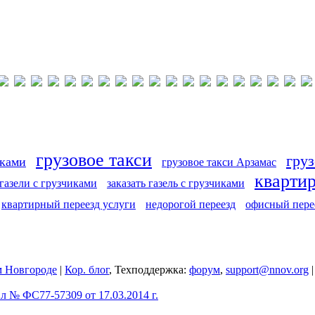
грузовое такси
груз
иками
грузовое такси Арзамас
кварти
 газели с грузчиками
заказать газель с грузчиками
квартирный переезд услуги
недорогой переезд
офисный пере
 Новгороде
|
Кор. блог
, Техподдержка:
форум
,
support@nnov.org
 № ФС77-57309 от 17.03.2014 г.