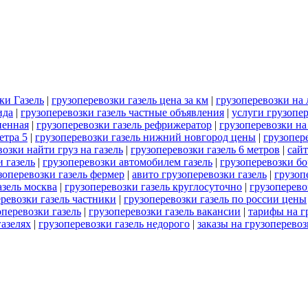
ки Газель
|
грузоперевозки газель цена за км
|
грузоперевозки на 
ида
|
грузоперевозки газель частные объявления
|
услуги грузопер
ненная
|
грузоперевозки газель рефрижератор
|
грузоперевозки на
етра 5
|
грузоперевозки газель нижний новгород цены
|
грузопер
озки найти груз на газель
|
грузоперевозки газель 6 метров
|
сайт
 газель
|
грузоперевозки автомобилем газель
|
грузоперевозки бо
зоперевозки газель фермер
|
авито грузоперевозки газель
|
грузоп
азель москва
|
грузоперевозки газель круглосуточно
|
грузоперево
ревозки газель частники
|
грузоперевозки газель по россии цены
перевозки газель
|
грузоперевозки газель вакансии
|
тарифы на г
газелях
|
грузоперевозки газель недорого
|
заказы на грузоперевоз