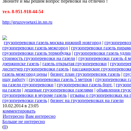
Звоните и мы решим вопрос перевозки на отлично !
тел. 8-951-918-44-54
http://gruzovoetaxi.in.nn.ru
грузоперевозки газель москва нижний новгород
|
грузоперевоз
грузоперевозки газель межгород
|
грузоперевозки газель пирам
грузоперевозки газель термобудка
|
грузоперевозки газель удли
стоимость грузоперевозки на газели
|
грузоперевозки газель 4 м
дзержинске газель
|
газель открытая грузоперевозки
|
грузоперев
диспетчер грузоперевозки газель
|
пассажирские грузоперевозки
газель межгород цены
|
бизнес план грузоперевозок газель
|
гру
ищу работу
|
грузоперевозки газель 5 метров
|
грузоперевозки г
на газели грузоперевозки
|
грузоперевозки газель борт.
|
грузопе
на газели
|
дешевые грузоперевозки газелями
|
объявления грузо
грузоперевозки в муроме газель
|
отзывы о грузоперевозках на 
грузоперевозки газель
|
бизнес на грузоперевозках на газели
10.02.2014 в 23:05
комментировать
Интересно
Вам интересно
Больше не интересно
(
0
)