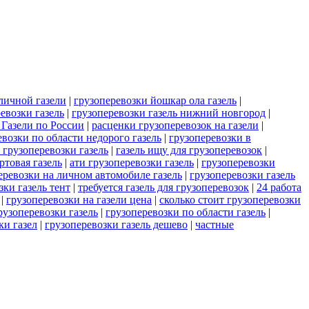
личной газели
|
грузоперевозки йошкар ола газель
|
евозки газель
|
грузоперевозки газель нижний новгород
|
 Газели по России
|
расценки грузоперевозок на газели
|
евозки по области недорого газель
|
грузоперевозки в
 грузоперевозки газель
|
газель ищу для грузоперевозок
|
ртовая газель
|
ати грузоперевозки газель
|
грузоперевозки
еревозки на личном автомобиле газель
|
грузоперевозки газель
зки газель тент
|
требуется газель для грузоперевозок
|
24 работа
|
грузоперевозки на газели цена
|
сколько стоит грузоперевозки
рузоперевозки газель
|
грузоперевозки по области газель
|
ки газел
|
грузоперевозки газель дешево
|
частные