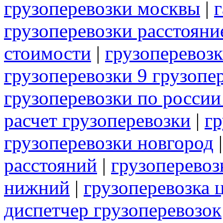
грузоперевозки москвы
|
г
грузоперевозки расстояни
стоимости
|
грузоперевозк
грузоперевозки 9 грузопе
грузоперевозки по россии
расчет грузоперевозки
|
гр
грузоперевозки новгород
расстояний
|
грузоперевоз
нижний
|
грузоперевозка 
диспетчер грузоперевозок