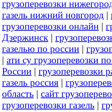
грузоперевозки нижегород
газель нижний новгород
|
грузоперевозки онлайн
|
г
Дзержинск
|
грузоперевоз
газелью по россии
|
грузо
|
ати су грузоперевозки п
России
|
грузоперевозки р
газель россия
|
грузоперев
область
|
сайт грузоперев
грузоперевозки газель
|
гр