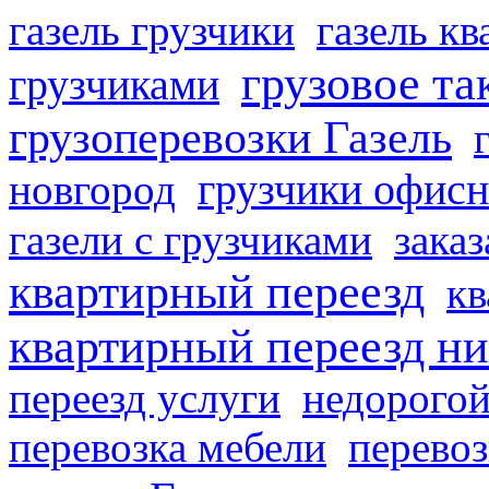
газель грузчики
газель к
грузовое та
грузчиками
грузоперевозки Газель
грузчики офисн
новгород
газели с грузчиками
заказ
квартирный переезд
кв
квартирный переезд н
переезд услуги
недорогой
перевозка мебели
перевоз