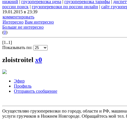
нижний
|
грузоперевозка цена
|
грузоперевозка тарифы
|
диспет
россии поиск
|
грузоперевозки по россии онлайн
|
сайт грузопе
19.01.2015 в 23:39
комментировать
Интересно
Вам интересно
Больше не интересно
(
0
)
[1..1]
Показывать по:
zloistroitel
x
0
Эфир
Профиль
Отправить сообщение
Осуществляю грузоперевозки по городу, области и РФ, машина
услуги грузчиков в Нижнем Новгороде. Обращайтесь мой тел. 8