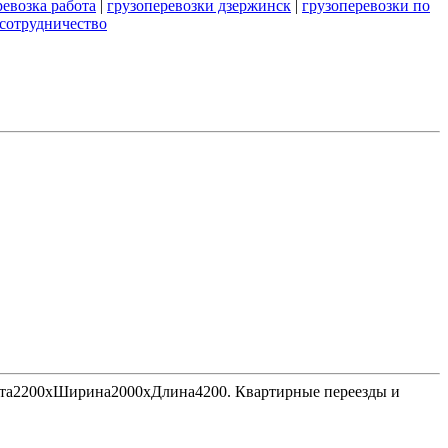
ревозка работа
|
грузоперевозки дзержинск
|
грузоперевозки по
 сотрудничество
Высота2200хШирина2000хДлина4200. Квартирные переезды и