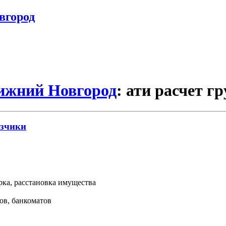
вгород
Нижний Новгород
: ати расчет г
узчики
орка, расстановка имущества
ов, банкоматов