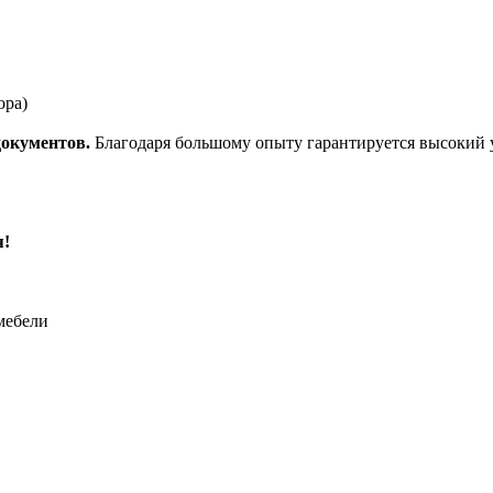
ора)
документов.
Благодаря большому опыту гарантируется высокий у
я!
мебели