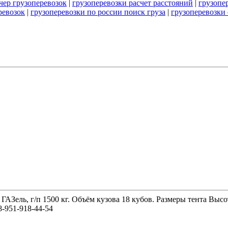
чер грузоперевозок
|
грузоперевозки расчет расстояний
|
грузопе
ревозок
|
грузоперевозки по россии поиск груза
|
грузоперевозки
 ГАЗель, г/п 1500 кг. Объём кузова 18 кубов. Размеры тента 
-951-918-44-54