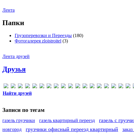
Лента
Папки
Грузоперевозки и Переезды
(180)
Фотогалерея zloistroitel
(3)
Лента друзей
Друзья
Найти друзей
Записи по тегам
газель с грузч
газель грузчики
газель квартирный переезд
грузчики офисный переезд квартирный
новгород
заказ