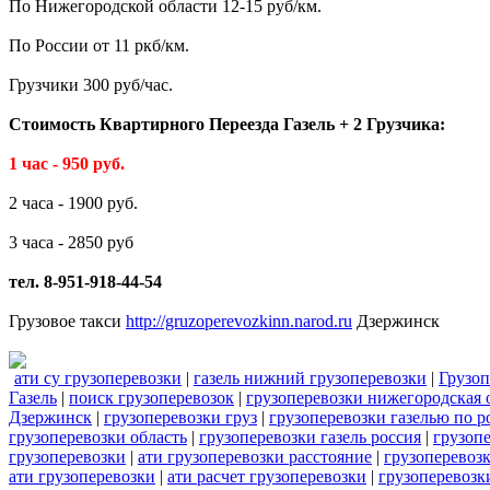
По Нижегородской области 12-15 руб/км.
По России от 11 ркб/км.
Грузчики 300 руб/час.
Стоимость Квартирного Переезда Газель + 2 Грузчика:
1 час - 950 руб.
2 часа - 1900 руб.
3 часа - 2850 руб
тел. 8-951-918-44-54
Грузовое такси
http://gruzoperevozkinn.narod.ru
Дзержинск
ати су грузоперевозки
|
газель нижний грузоперевозки
|
Грузо
Газель
|
поиск грузоперевозок
|
грузоперевозки нижегородская 
Дзержинск
|
грузоперевозки груз
|
грузоперевозки газелью по р
грузоперевозки область
|
грузоперевозки газель россия
|
грузоп
грузоперевозки
|
ати грузоперевозки расстояние
|
грузоперевоз
ати грузоперевозки
|
ати расчет грузоперевозки
|
грузоперевозк