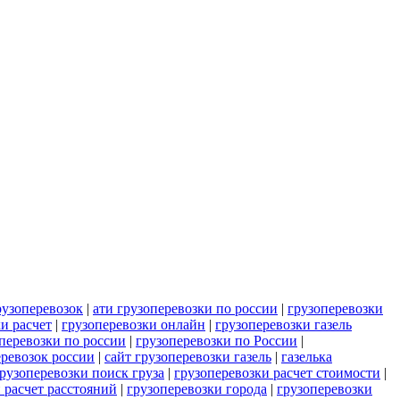
рузоперевозок
|
ати грузоперевозки по россии
|
грузоперевозки
и расчет
|
грузоперевозки онлайн
|
грузоперевозки газель
оперевозки по россии
|
грузоперевозки по России
|
еревозок россии
|
сайт грузоперевозки газель
|
газелька
грузоперевозки поиск груза
|
грузоперевозки расчет стоимости
|
 расчет расстояний
|
грузоперевозки города
|
грузоперевозки