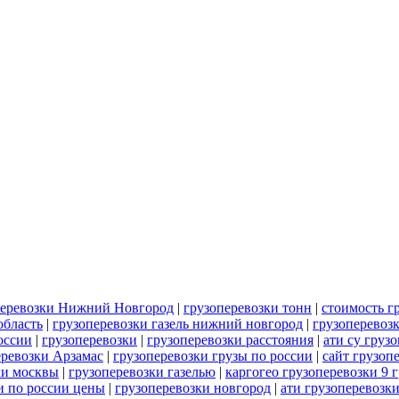
перевозки Нижний Новгород
|
грузоперевозки тонн
|
стоимость г
область
|
грузоперевозки газель нижний новгород
|
грузоперевозк
оссии
|
грузоперевозки
|
грузоперевозки расстояния
|
ати су груз
еревозки Арзамас
|
грузоперевозки грузы по россии
|
сайт грузоп
ки москвы
|
грузоперевозки газелью
|
каргогео грузоперевозки 9 
и по россии цены
|
грузоперевозки новгород
|
ати грузоперевозки