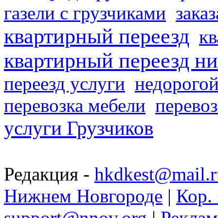
газели с грузчиками
заказ
квартирный переезд
кв
квартирный переезд н
переезд услуги
недорогой
перевозка мебели
перевоз
услуги Грузчиков
Редакция -
hkdkest@mail.r
Нижнем Новгороде
|
Кор. 
support@nnov.org
|
Реклам