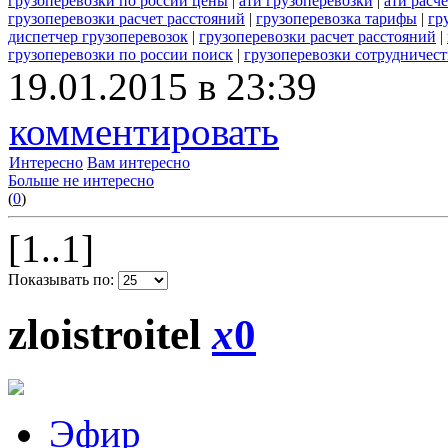
грузоперевозки по россии цены
|
ати грузоперевозки
|
ати расч
грузоперевозки расчет расстояний
|
грузоперевозка тарифы
|
гр
диспетчер грузоперевозок
|
грузоперевозки расчет расстояний
|
грузоперевозки по россии поиск
|
грузоперевозки сотрудничест
19.01.2015 в 23:39
комментировать
Интересно
Вам интересно
Больше не интересно
(
0
)
[1..1]
Показывать по:
zloistroitel
x
0
Эфир