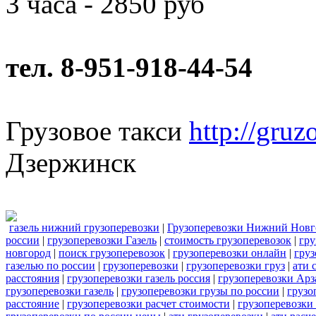
3 часа - 2850 руб
тел. 8-951-918-44-54
Грузовое такси
http://gruz
Дзержинск
газель нижний грузоперевозки
|
Грузоперевозки Нижний Новг
россии
|
грузоперевозки Газель
|
стоимость грузоперевозок
|
гру
новгород
|
поиск грузоперевозок
|
грузоперевозки онлайн
|
груз
газелью по россии
|
грузоперевозки
|
грузоперевозки груз
|
ати 
расстояния
|
грузоперевозки газель россия
|
грузоперевозки Арз
грузоперевозки газель
|
грузоперевозки грузы по россии
|
грузо
расстояние
|
грузоперевозки расчет стоимости
|
грузоперевозки