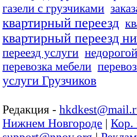
газели с грузчиками
заказ
квартирный переезд
кв
квартирный переезд н
переезд услуги
недорогой
перевозка мебели
перевоз
услуги Грузчиков
Редакция -
hkdkest@mail.r
Нижнем Новгороде
|
Кор. 
support@nnov.org
|
Реклам