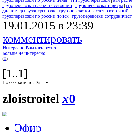
грузоперевозки по россии цены
|
ати грузоперевозки
|
ати расч
грузоперевозки расчет расстояний
|
грузоперевозка тарифы
|
гр
диспетчер грузоперевозок
|
грузоперевозки расчет расстояний
|
грузоперевозки по россии поиск
|
грузоперевозки сотрудничест
19.01.2015 в 23:39
комментировать
Интересно
Вам интересно
Больше не интересно
(
0
)
[1..1]
Показывать по:
zloistroitel
x
0
Эфир