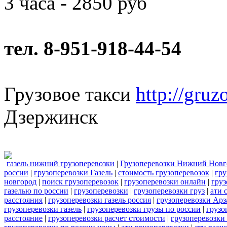
3 часа - 2850 руб
тел. 8-951-918-44-54
Грузовое такси
http://gruz
Дзержинск
газель нижний грузоперевозки
|
Грузоперевозки Нижний Новг
россии
|
грузоперевозки Газель
|
стоимость грузоперевозок
|
гру
новгород
|
поиск грузоперевозок
|
грузоперевозки онлайн
|
груз
газелью по россии
|
грузоперевозки
|
грузоперевозки груз
|
ати 
расстояния
|
грузоперевозки газель россия
|
грузоперевозки Арз
грузоперевозки газель
|
грузоперевозки грузы по россии
|
грузо
расстояние
|
грузоперевозки расчет стоимости
|
грузоперевозки