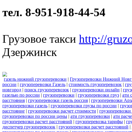
тел. 8-951-918-44-54
Грузовое такси
http://gruz
Дзержинск
газель нижний грузоперевозки
|
Грузоперевозки Нижний Новг
россии
|
грузоперевозки Газель
|
стоимость грузоперевозок
|
гру
новгород
|
поиск грузоперевозок
|
грузоперевозки онлайн
|
груз
газелью по россии
|
грузоперевозки
|
грузоперевозки груз
|
ати 
расстояния
|
грузоперевозки газель россия
|
грузоперевозки Арз
грузоперевозки газель
|
грузоперевозки грузы по россии
|
грузо
расстояние
|
грузоперевозки расчет стоимости
|
грузоперевозки
грузоперевозки по россии цены
|
ати грузоперевозки
|
ати расч
грузоперевозки расчет расстояний
|
грузоперевозка тарифы
|
гр
диспетчер грузоперевозок
|
грузоперевозки расчет расстояний
|